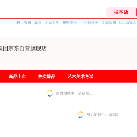
村上春树
莫言
人民文学
东野圭吾
半小时漫画
文城余华
bibi动物园
集团京东自营旗舰店
新品上市
热卖爆品
艺术美术考试
努力加载中，请稍后...
努力加载中，请稍后...