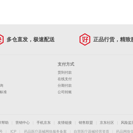
多仓直发，极速配送
正品行货，精致
支付方式
货到付款
在线支付
询
分期付款
标准
公司转账
家帮助
|
营销中心
|
手机京东
|
友情链接
|
销售联盟
|
京东社区
|
风险监
4号
|
ICP
|
药品医疗器械网络服务备案
|
自营医疗器械经营资质
|
药品网络