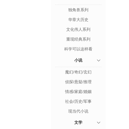
独角兽系列
华章大历史
文化伟人系列
重现经典系列
科学可以这样看
小说
魔幻/奇幻/玄幻
侦探/悬疑/推理
情感/家庭/婚姻
社会/历史/军事
现当代小说
文学