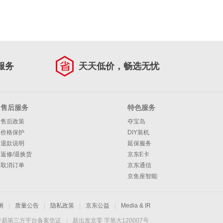
服务
天天低价，畅选无忧
售后服务
特色服务
售后政策
夺宝岛
价格保护
DIY装机
退款说明
延保服务
返修/退换货
京东E卡
取消订单
京东通信
京鱼座智能
测
|
质量公告
|
隐私政策
|
京东公益
|
Media & IR
交易第三方平台备案凭证
|
新出发京零 字第大120007号