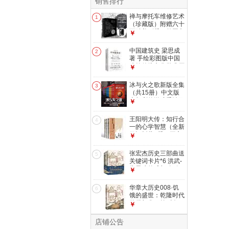
销售排行
禅与摩托车维修艺术
1
（珍藏版）附赠六十
页精美别册，外国文
￥
学小说一场对价值的
探寻告别精神内耗
中国建筑史 梁思成
2
小说
著 手绘彩图版中国
建筑传统文化学术历
￥
史研究古建筑古代物
质文化丛书
冰与火之歌新版全集
3
（共15册）中文版
本权利的游戏乔治马
￥
丁奇幻小说彩虹版屈
畅外国小说美剧原著
王阳明大传：知行合
4
小说
一的心学智慧（全新
修订版共3册）王守
￥
仁知行合一心学中国
古代史儒学人生中国
张宏杰历史三部曲送
5
哲学
关键词卡片*6 洪武-
朱元璋的成与败+饥
￥
饿的盛世+千年悖论
中国历史研究明清历
华章大历史008·饥
6
史人物华章大历史
饿的盛世：乾隆时代
的得与失（第2版）
￥
张宏杰著读懂大清王
朝的繁华和隐忧
店铺公告