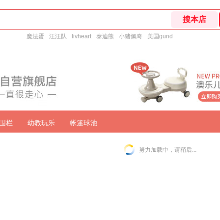
魔法蛋
汪汪队
livheart
泰迪熊
小猪佩奇
美国gund
围栏
幼教玩乐
帐篷球池
努力加载中，请稍后...