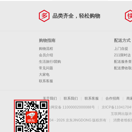
品类齐全，轻松购物
购物指南
配送方式
购物流程
上门自提
会员介绍
211限时达
生活旅行/团购
配送服务查
常见问题
配送费收取
大家电
联系客服
关于我们
|
联系我们
|
联系客服
|
合作招商
|
商
京公网安备 11000002000088号
|
京ICP备1104170
互联网出版许
Copyright © 2004 -
2026
京东JINGDONG 版权所有
|
消费者维权热