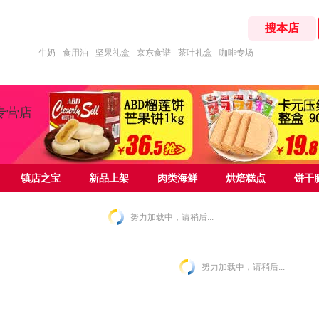
牛奶
食用油
坚果礼盒
京东食谱
茶叶礼盒
咖啡专场
专营店
镇店之宝
新品上架
肉类海鲜
烘焙糕点
饼干
努力加载中，请稍后...
努力加载中，请稍后...