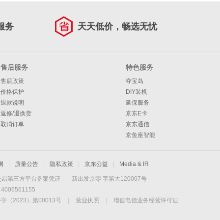
服务
天天低价，畅选无忧
售后服务
特色服务
售后政策
夺宝岛
价格保护
DIY装机
退款说明
延保服务
返修/退换货
京东E卡
取消订单
京东通信
京鱼座智能
测
|
质量公告
|
隐私政策
|
京东公益
|
Media & IR
交易第三方平台备案凭证
|
新出发京零 字第大120007号
06561155
2023）第00013号
|
营业执照
|
增值电信业务经营许可证