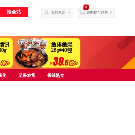
0
我的京东
去购物车结算
膨化
坚果炒货
香辣熟食