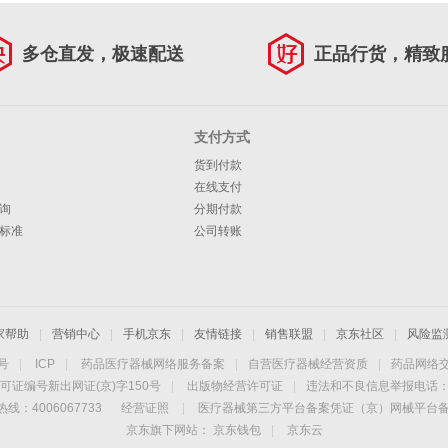
多仓直发，极速配送
正品行货，精致
支付方式
货到付款
在线支付
询
分期付款
标准
公司转账
家帮助
|
营销中心
|
手机京东
|
友情链接
|
销售联盟
|
京东社区
|
风险监
4号
|
ICP
|
药品医疗器械网络服务备案
|
自营医疗器械经营资质
|
药品网络
可证编号新出网证(京)字150号
|
出版物经营许可证
|
违法和不良信息举报电话：40
线：4006067733
经营证照
|
医疗器械第三方平台备案凭证（京）网械平台备字（
京东旗下网站：
京东钱包
|
京东云