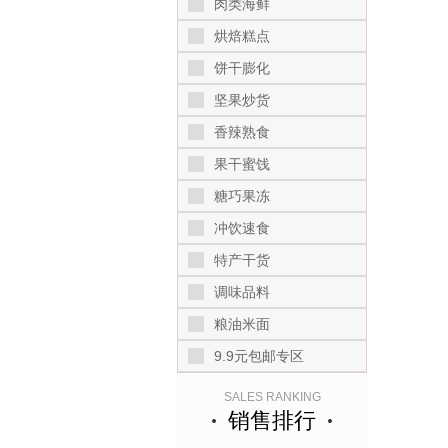
肉类海鲜
烘焙糕点
饼干膨化
坚果炒货
香辣熟食
果干蜜饯
糖巧果冻
冲饮速食
特产干货
调味品料
粮油米面
9.9元包邮专区
SALES RANKING
销售排行