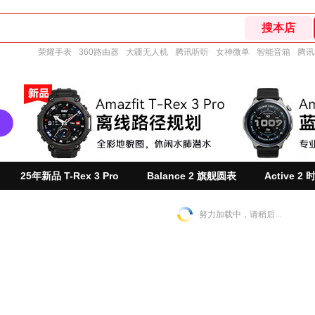
荣耀手表
360路由器
大疆无人机
腾讯听听
女神微单
智能音箱
腾讯
25年新品 T-Rex 3 Pro
Balance 2 旗舰圆表
Active 2
努力加载中，请稍后...