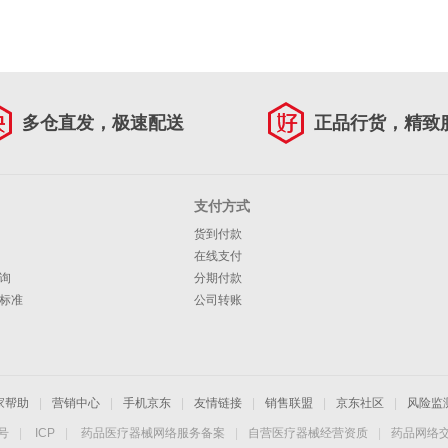
多仓直发，极速配送
正品行货，精致
支付方式
货到付款
在线支付
询
分期付款
标准
公司转账
家帮助
|
营销中心
|
手机京东
|
友情链接
|
销售联盟
|
京东社区
|
风险监
4号
|
ICP
|
药品医疗器械网络服务备案
|
自营医疗器械经营资质
|
药品网络