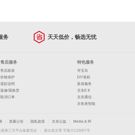
服务
天天低价，畅选无忧
售后服务
特色服务
售后政策
夺宝岛
价格保护
DIY装机
退款说明
延保服务
返修/退换货
京东E卡
取消订单
京东通信
京鱼座智能
测
|
质量公告
|
隐私政策
|
京东公益
|
Media & IR
交易第三方平台备案凭证
|
新出发京零 字第大120007号