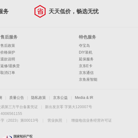
服务
天天低价，畅选无忧
售后服务
特色服务
售后政策
夺宝岛
价格保护
DIY装机
退款说明
延保服务
返修/退换货
京东E卡
取消订单
京东通信
京鱼座智能
测
|
质量公告
|
隐私政策
|
京东公益
|
Media & IR
交易第三方平台备案凭证
|
新出发京零 字第大120007号
06561155
2023）第00013号
|
营业执照
|
增值电信业务经营许可证