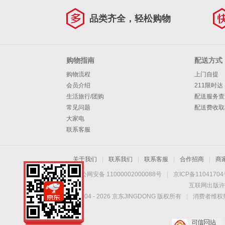
品类齐全，轻松购物
购物指南
配送方式
购物流程
上门自提
会员介绍
211限时达
生活旅行/团购
配送服务查
常见问题
配送费收取
大家电
联系客服
关于我们
|
联系我们
|
联系客服
|
合作招商
|
商
京公网安备 11000002000088号
|
京ICP备1104170
互联网出版许
Copyright © 2004 -
2026
京东JINGDONG 版权所有
|
消费者维权热
安琪纽特官方旗舰店