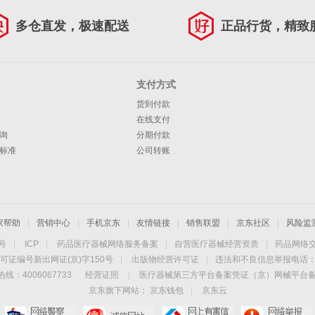
多仓直发，极速配送
正品行货，精致
支付方式
货到付款
在线支付
询
分期付款
标准
公司转账
家帮助
|
营销中心
|
手机京东
|
友情链接
|
销售联盟
|
京东社区
|
风险监
4号
|
ICP
|
药品医疗器械网络服务备案
|
自营医疗器械经营资质
|
药品网络
可证编号新出网证(京)字150号
|
出版物经营许可证
|
违法和不良信息举报电话：40
线：4006067733
经营证照
|
医疗器械第三方平台备案凭证（京）网械平台备字（
京东旗下网站：
京东钱包
|
京东云