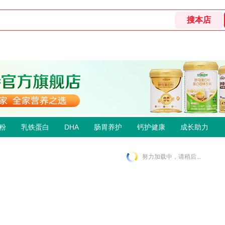
粉
乳铁蛋白
DHA
肠胃养护
钙护健康
成长助力
努力加载中，请稍后...