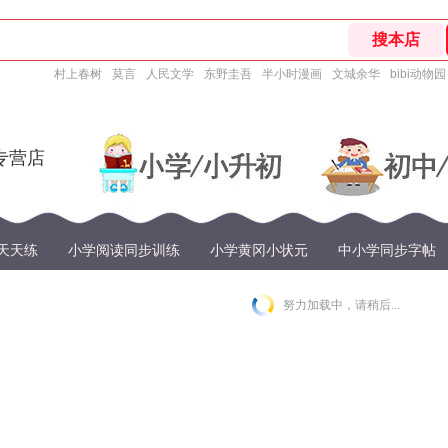
村上春树
莫言
人民文学
东野圭吾
半小时漫画
文城余华
bibi动物园
专营店
天天练
小学阅读同步训练
小学黄冈小状元
中小学同步字帖
努力加载中，请稍后...