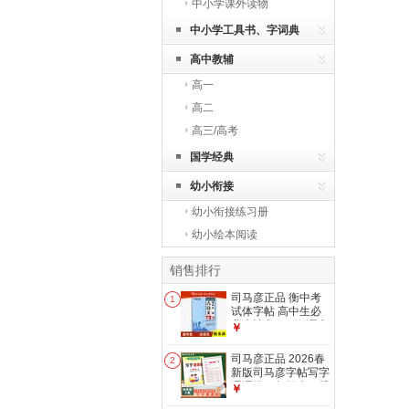
中小学课外读物
中小学工具书、字词典
高中教辅
高一
高二
高三/高考
国学经典
幼小衔接
幼小衔接练习册
幼小绘本阅读
销售排行
司马彦正品 衡中考
1
试体字帖 高中生必
背古诗文 72 篇 语文
￥
楷书硬笔钢笔临摹练
字本
司马彦正品 2026春
2
新版司马彦字帖写字
课课练四年级上下册
￥
人教版4四年级钢笔