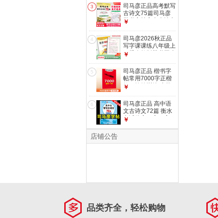
中性笔临摹字帖四年
司马彦正品高考默写
3
级语文同步练字本四
古诗文75篇司马彦
年级语文字帖写字课
楷书字帖高中古诗文
￥
课练 课课练 人教4
正楷练字本临摹字帖
上册
钢笔中性笔高考古诗
司马彦2026秋正品
4
词
写字课课练八年级上
下册人教版楷书同步
￥
字帖八年级上册字帖
八年级下册字帖同步
司马彦正品 楷书字
5
写字课课练一课一练
帖常用7000字正楷
字帖 语文课课练 人
教程控笔训练 小学
￥
教8上册
初中高中大学成人通
用练字帖 7000字楷
司马彦正品 高中语
6
书
文古诗文72篇 衡水
考试体高一高二高三
￥
同步字帖楷书文言文
行楷高中古诗词字帖
店铺公告
高中生背写古诗文
72篇·衡水考试体
品类齐全，轻松购物