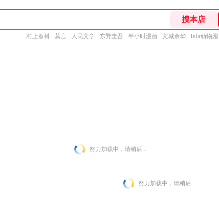
村上春树
莫言
人民文学
东野圭吾
半小时漫画
文城余华
bibi动物园
努力加载中，请稍后...
努力加载中，请稍后...