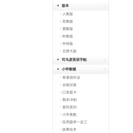
版本
人教版
苏教版
冀教版
科教版
外研版
北师大版
司马彦英语字帖
小学教辅
寒暑假作业
全能试卷
口算题卡
期末冲刺
黄冈系列
小学奥数
应用题举一反三
故事绘本