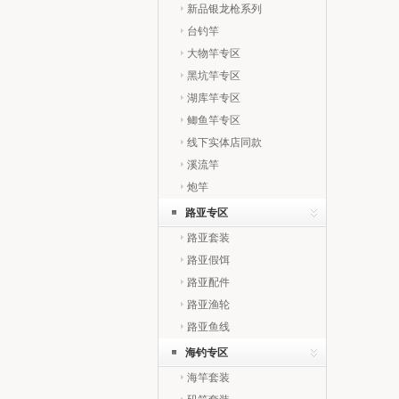
新品银龙枪系列
台钓竿
大物竿专区
黑坑竿专区
湖库竿专区
鲫鱼竿专区
线下实体店同款
溪流竿
炮竿
路亚专区
路亚套装
路亚假饵
路亚配件
路亚渔轮
路亚鱼线
海钓专区
海竿套装