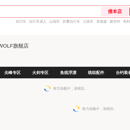
自行车
自行车成人
山地车
折叠自行车
公路车
喜德盛
捷安特
美利
WOLF旗舰店
尖峰专区
火剑专区
鱼线浮漂
线组配件
台钓装
努力加载中，请稍后...
努力加载中，请稍后...