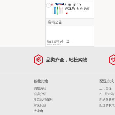
【红狼湖库鲢鳙竿】
红狼（RED
6
WOLF）红狼 钓鱼
硅胶漂座 黑坑竞技
￥
钓浮漂座 防绕线高
性能鱼漂座套装 水
店铺公告
晶滑动漂座1#-10枚
新品台钓 买一送一
买到即赚到！！
品类齐全，轻松购物
购物指南
配送方式
购物流程
上门自提
会员介绍
211限时达
生活旅行/团购
配送服务查
常见问题
配送费收取
大家电