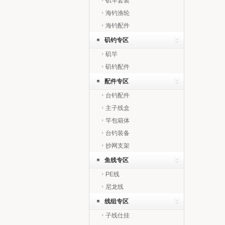
矶竿套装
海钓渔轮
海钓配件
矶钓专区
矶竿
矶钓配件
配件专区
台钓配件
主子线盒
竿包箱体
台钓装备
抄网支架
鱼线专区
PE线
尼龙线
线组专区
子线仕挂