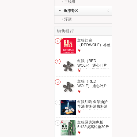
主线组
鱼漂专区
浮漂
销售排行
红狼红狼
1
（REDWOLF）补差
价链接，配节专用，
￥
不可与主商品一起下
单 拍多少钱，就拍
红狼（RED
2
多少件
WOLF） 通心叶片
型鸡心铅坠远投不伤
￥
线海竿抛竿铅坠渔具
小配件 红狼通心叶
红狼（RED
3
片型30g铅坠5个装
WOLF） 通心叶片
型鸡心铅坠远投不伤
￥
线海竿抛竿铅坠渔具
小配件 红狼通心叶
红狼红狼 鱼竿油护
4
片型50g铅坠5个装
竿油 护杆油擦杆油
鱼竿保养蜡 钓鱼杆
￥
保护油套装 护竿油
（膏状）/浮漂保护
红狼经典湖库版
5
膜/毛巾
5H28调高钓重30斤
大物竿鲢鳙竿巨鲤台
￥
钓鱼竿手竿 5.4m