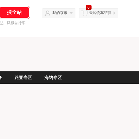
0
我的京东
去购物车结算
达
凤凰自行车
备
路亚专区
海钓专区