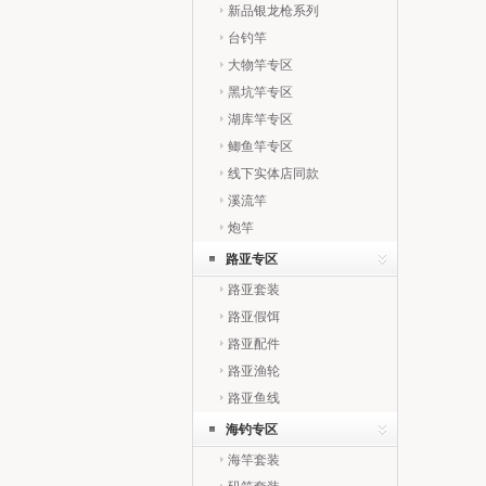
新品银龙枪系列
台钓竿
大物竿专区
黑坑竿专区
湖库竿专区
鲫鱼竿专区
线下实体店同款
溪流竿
炮竿
路亚专区
路亚套装
路亚假饵
路亚配件
路亚渔轮
路亚鱼线
海钓专区
海竿套装