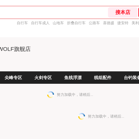
自行车
自行车成人
山地车
折叠自行车
公路车
喜德盛
捷安特
美利
WOLF旗舰店
尖峰专区
火剑专区
鱼线浮漂
线组配件
台钓装
努力加载中，请稍后...
努力加载中，请稍后...