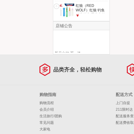
【红狼湖库鲢鳙竿】
红狼（RED
6
WOLF）红狼 钓鱼
硅胶漂座 黑坑竞技
￥
钓浮漂座 防绕线高
性能鱼漂座套装 水
店铺公告
晶滑动漂座1#-10枚
新品台钓 买一送一
买到即赚到！！
品类齐全，轻松购物
购物指南
配送方式
购物流程
上门自提
会员介绍
211限时达
生活旅行/团购
配送服务查
常见问题
配送费收取
大家电