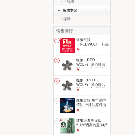
主线组
鱼漂专区
浮漂
销售排行
红狼红狼
1
（REDWOLF）补差
价链接，配节专用，
￥
不可与主商品一起下
单 拍多少钱，就拍
红狼（RED
2
多少件
WOLF） 通心叶片
型鸡心铅坠远投不伤
￥
线海竿抛竿铅坠渔具
小配件 红狼通心叶
红狼（RED
3
片型30g铅坠5个装
WOLF） 通心叶片
型鸡心铅坠远投不伤
￥
线海竿抛竿铅坠渔具
小配件 红狼通心叶
红狼红狼 鱼竿油护
4
片型50g铅坠5个装
竿油 护杆油擦杆油
鱼竿保养蜡 钓鱼杆
￥
保护油套装 护竿油
（膏状）/浮漂保护
红狼经典湖库版
5
膜/毛巾
5H28调高钓重30斤
大物竿鲢鳙竿巨鲤台
￥
钓鱼竿手竿 5.4m