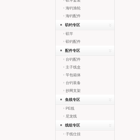
矶竿套装
海钓渔轮
海钓配件
矶钓专区
矶竿
矶钓配件
配件专区
台钓配件
主子线盒
竿包箱体
台钓装备
抄网支架
鱼线专区
PE线
尼龙线
线组专区
子线仕挂