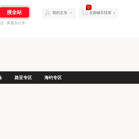
0
我的京东
去购物车结算
达
凤凰自行车
备
路亚专区
海钓专区