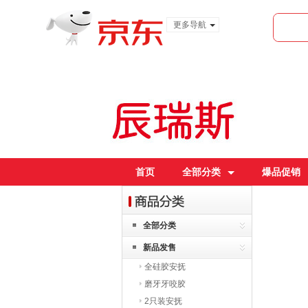
更多导航
服装城
食品
金融
首页
全部分类
爆品促销
全部分类
新品发售
全硅胶安抚
磨牙牙咬胶
2只装安抚