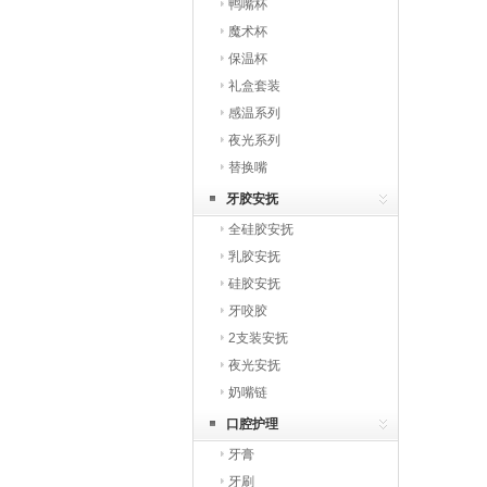
鸭嘴杯
魔术杯
保温杯
礼盒套装
感温系列
夜光系列
替换嘴
牙胶安抚
全硅胶安抚
乳胶安抚
硅胶安抚
牙咬胶
2支装安抚
夜光安抚
奶嘴链
口腔护理
牙膏
牙刷