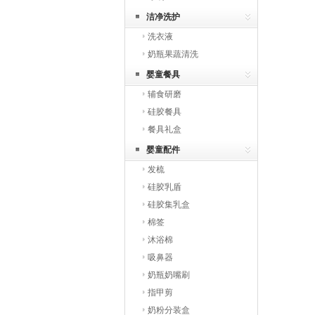
洁净洗护
洗衣液
奶瓶果蔬清洗
婴童餐具
辅食研磨
硅胶餐具
餐具礼盒
婴童配件
发梳
硅胶乳盾
硅胶集乳盒
棉签
沐浴棉
吸鼻器
奶瓶奶嘴刷
指甲剪
奶粉分装盒