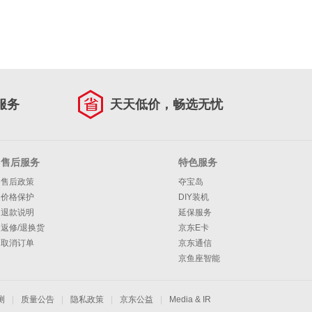
服务
天天低价，畅选无忧
售后服务
特色服务
售后政策
夺宝岛
价格保护
DIY装机
退款说明
延保服务
返修/退换货
京东E卡
取消订单
京东通信
京鱼座智能
测
|
质量公告
|
隐私政策
|
京东公益
|
Media & IR