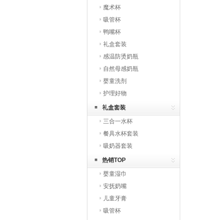
魔术杯
吸管杯
鸭嘴杯
礼盒套装
感温防烫奶瓶
自然母感奶瓶
婴童洗剂
护理好物
礼盒套装
三合一水杯
餐具水杯套装
吸奶器套装
热销TOP
婴童湿巾
安抚奶嘴
儿童牙膏
吸管杯