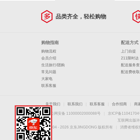
品类齐全，轻松购物
购物指南
配送方式
购物流程
上门自提
会员介绍
211限时达
生活旅行/团购
配送服务查
常见问题
配送费收取
大家电
联系客服
关于我们
|
联系我们
|
联系客服
|
合作招商
|
商
京公网安备 11000002000088号
|
京ICP备1104170
互联网出版许
Copyright © 2004 -
2026
京东JINGDONG 版权所有
|
消费者维权热
手机扫一扫，劲爆优