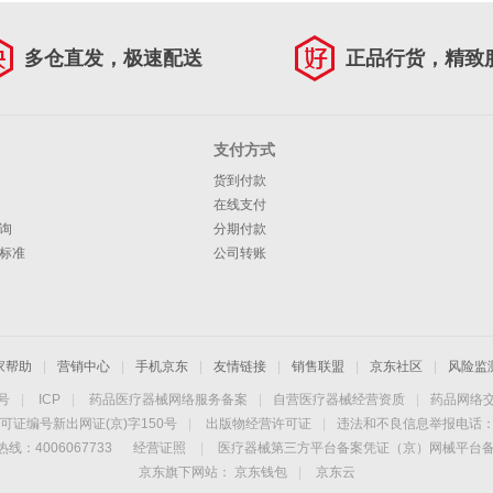
多仓直发，极速配送
正品行货，精致
支付方式
货到付款
在线支付
询
分期付款
标准
公司转账
家帮助
|
营销中心
|
手机京东
|
友情链接
|
销售联盟
|
京东社区
|
风险监
4号
|
ICP
|
药品医疗器械网络服务备案
|
自营医疗器械经营资质
|
药品网络
可证编号新出网证(京)字150号
|
出版物经营许可证
|
违法和不良信息举报电话：40
线：4006067733
经营证照
|
医疗器械第三方平台备案凭证（京）网械平台备字（
京东旗下网站：
京东钱包
|
京东云