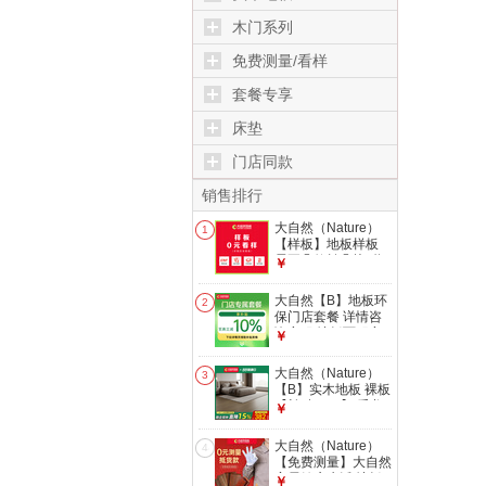
木门系列
免费测量/看样
套餐专享
床垫
门店同款
销售排行
大自然（Nature）
1
【样板】地板样板
需要几款拍几块 联
￥
系客服确认款式 0元
样板
大自然【B】地板环
2
保门店套餐 详情咨
询客服 地板面积定
￥
制【10000元】
大自然（Nature）
3
【B】实木地板 裸板
【补贴15%】 番龙
￥
眼宋柔-地暖
大自然（Nature）
4
【免费测量】大自然
家居健康生活 地板
￥