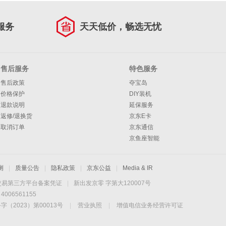
服务
天天低价，畅选无忧
售后服务
特色服务
售后政策
夺宝岛
价格保护
DIY装机
退款说明
延保服务
返修/退换货
京东E卡
取消订单
京东通信
京鱼座智能
测
|
质量公告
|
隐私政策
|
京东公益
|
Media & IR
交易第三方平台备案凭证
|
新出发京零 字第大120007号
06561155
2023）第00013号
|
营业执照
|
增值电信业务经营许可证