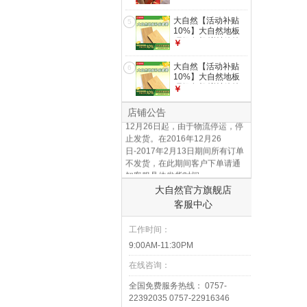
木门测量【后期抵货
款】 地板测量
大自然【活动补贴
5
10%】大自然地板
环保套餐 详情咨询
￥
客服 地板面积定制
【5000元】
大自然【活动补贴
6
12.12年末大促，全场地板买N平
10%】大自然地板
减N元-限时24小时.
环保套餐 详情咨询
￥
客服 地板面积定制
【7000元】
店铺公告
12月26日起，由于物流停运，停
止发货。在2016年12月26
日-2017年2月13日期间所有订单
不发货，在此期间客户下单请通
知客服具体发货时间。
大自然官方旗舰店
客服中心
工作时间：
9:00AM-11:30PM
在线咨询：
全国免费服务热线： 0757-
22392035 0757-22916346