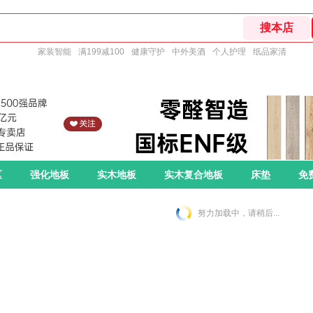
家装智能
满199减100
健康守护
中外美酒
个人护理
纸品家清
区
强化地板
实木地板
实木复合地板
床垫
免
努力加载中，请稍后...