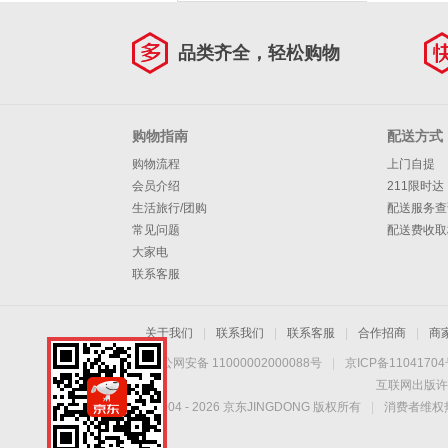
品类齐全，轻松购物
购物指南
配送方式
购物流程
上门自提
会员介绍
211限时达
生活旅行/团购
配送服务查
常见问题
配送费收取
大家电
联系客服
关于我们
|
联系我们
|
联系客服
|
合作招商
|
商
京公网安备 11000002000088号
|
京ICP备1104170
互联网出版许
Copyright © 2004 -
2026
京东JINGDONG 版权所有
|
消费者维权热