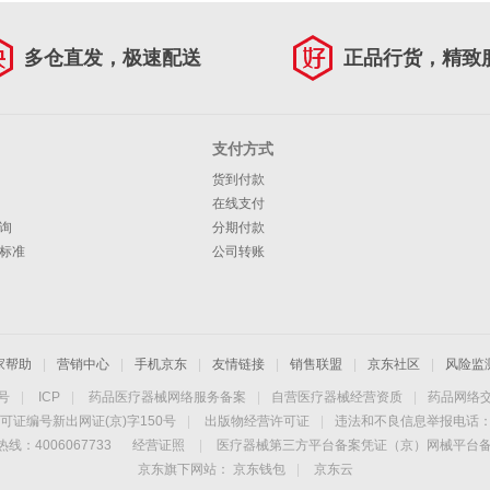
多仓直发，极速配送
正品行货，精致
支付方式
货到付款
在线支付
询
分期付款
标准
公司转账
家帮助
|
营销中心
|
手机京东
|
友情链接
|
销售联盟
|
京东社区
|
风险监
4号
|
ICP
|
药品医疗器械网络服务备案
|
自营医疗器械经营资质
|
药品网络
可证编号新出网证(京)字150号
|
出版物经营许可证
|
违法和不良信息举报电话：40
线：4006067733
经营证照
|
医疗器械第三方平台备案凭证（京）网械平台备字（
京东旗下网站：
京东钱包
|
京东云