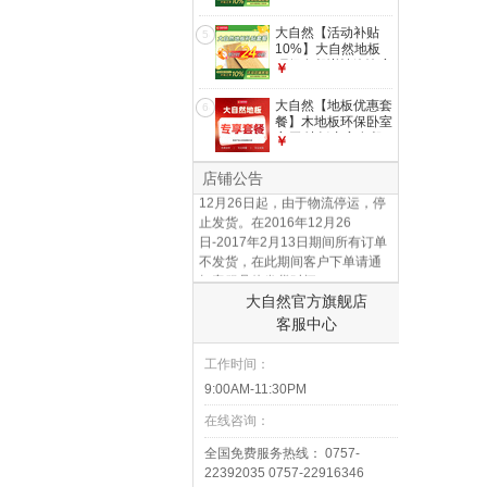
客服 地板面积定制
【5000元】
大自然【活动补贴
5
10%】大自然地板
环保套餐详情咨询客
￥
服 地板面积定制
【10000元】
大自然【地板优惠套
6
12.12年末大促，全场地板买N平
餐】木地板环保卧室
客厅 地板专享套餐
减N元-限时24小时.
￥
【500元】
店铺公告
12月26日起，由于物流停运，停
止发货。在2016年12月26
日-2017年2月13日期间所有订单
不发货，在此期间客户下单请通
知客服具体发货时间。
大自然官方旗舰店
客服中心
工作时间：
9:00AM-11:30PM
在线咨询：
全国免费服务热线： 0757-
22392035 0757-22916346