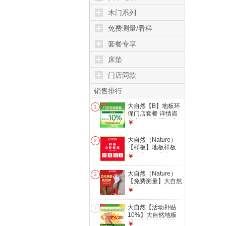
木门系列
免费测量/看样
套餐专享
床垫
门店同款
销售排行
大自然【B】地板环
1
保门店套餐 详情咨
询客服 地板面积定
￥
制【10000元】
大自然（Nature）
2
【样板】地板样板
需要几款拍几块 联
￥
系客服确认款式 0元
样板
大自然（Nature）
3
【免费测量】大自然
家居健康生活 地板
￥
木门测量【后期抵货
款】 地板测量
大自然【活动补贴
4
10%】大自然地板
环保套餐 详情咨询
￥