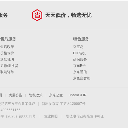
服务
天天低价，畅选无忧
售后服务
特色服务
售后政策
夺宝岛
价格保护
DIY装机
退款说明
延保服务
返修/退换货
京东E卡
取消订单
京东通信
京鱼座智能
测
|
质量公告
|
隐私政策
|
京东公益
|
Media & IR
交易第三方平台备案凭证
|
新出发京零 字第大120007号
06561155
2023）第00013号
|
营业执照
|
增值电信业务经营许可证