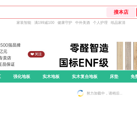
家装智能
满199减100
健康守护
中外美酒
个人护理
纸品家清
区
强化地板
实木地板
实木复合地板
床垫
免
努力加载中，请稍后...