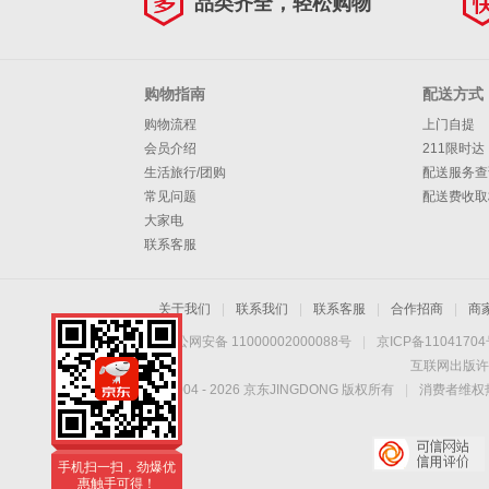
品类齐全，轻松购物
购物指南
配送方式
购物流程
上门自提
会员介绍
211限时达
生活旅行/团购
配送服务查
常见问题
配送费收取
大家电
联系客服
关于我们
|
联系我们
|
联系客服
|
合作招商
|
商
京公网安备 11000002000088号
|
京ICP备1104170
互联网出版许
Copyright © 2004 -
2026
京东JINGDONG 版权所有
|
消费者维权热
手机扫一扫，劲爆优
惠触手可得！
手机扫一扫，劲爆优