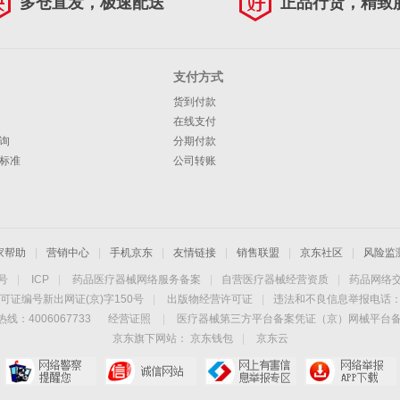
多仓直发，极速配送
正品行货，精致
支付方式
货到付款
在线支付
询
分期付款
标准
公司转账
家帮助
|
营销中心
|
手机京东
|
友情链接
|
销售联盟
|
京东社区
|
风险监
4号
|
ICP
|
药品医疗器械网络服务备案
|
自营医疗器械经营资质
|
药品网络
可证编号新出网证(京)字150号
|
出版物经营许可证
|
违法和不良信息举报电话：40
线：4006067733
经营证照
|
医疗器械第三方平台备案凭证（京）网械平台备字（
京东旗下网站：
京东钱包
|
京东云