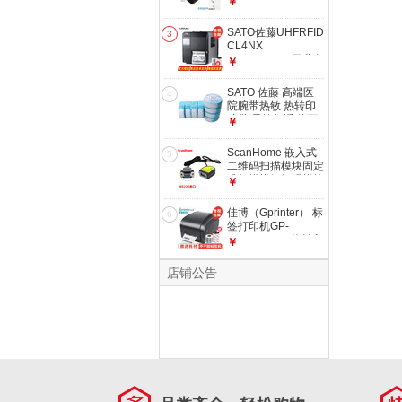
￥
码扫描枪墙壁挂式支
架 通用型勾挂式扫
SATO佐藤UHFRFID
3
描枪支架 标配
CL4NX
CL4NXPLUS工业条
￥
码机智能固定资料电
子不干胶标签读写打
SATO 佐藤 高端医
4
印机 3.5英寸全彩
院腕带热敏 热转印
LCD屏 CL4NX
腕带 柔软舒适 撕不
￥
PLUS 203dpi
烂防水腕带 条码标
USB+网口
签纸 成人热敏腕带
ScanHome 嵌入式
5
蓝色印花8卷/600条
二维码扫描模块固定
式扫描模组扫码模块
￥
引擎终端景点门票机
柜闸机扫码抢
佳博（Gprinter） 标
6
SH400 RS232串口
签打印机GP-
（5V供电）
1124T/1134T热转印
￥
热敏双模标签打印机
价签服装吊牌
店铺公告
1124T(U口+串口
+并口）203dpi