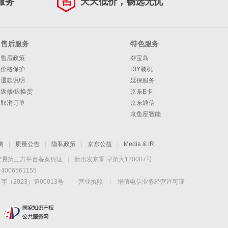
服务
天天低价，畅选无忧
售后服务
特色服务
售后政策
夺宝岛
价格保护
DIY装机
退款说明
延保服务
返修/退换货
京东E卡
取消订单
京东通信
京鱼座智能
测
|
质量公告
|
隐私政策
|
京东公益
|
Media & IR
交易第三方平台备案凭证
|
新出发京零 字第大120007号
06561155
2023）第00013号
|
营业执照
|
增值电信业务经营许可证