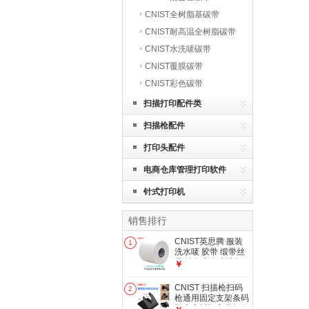
CNIST全树脂基碳带
CNIST耐高温全树脂碳带
CNIST水洗唛碳带
CNIST覆膜碳带
CNIST彩色碳带
扫描打印配件类
扫描枪配件
打印头配件
电商仓库管理打印软件
针式打印机
销售排行
CNIST英思腾 服装
1
洗水唛 胶带 缎带丝
带 纯白空白水洗标
￥
可水洗耐高温烫 干
洗店洗水唛厚度20
CNIST 扫描枪扫码
2
丝110mm*50M/卷
枪通用固定支架条码
枪底座托架安装板条