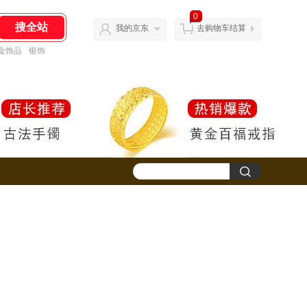
0
我的京东
去购物车结算
金饰品
银饰