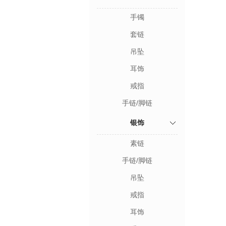
手镯
套链
吊坠
耳饰
戒指
手链/脚链
银饰
素链
手链/脚链
吊坠
戒指
耳饰