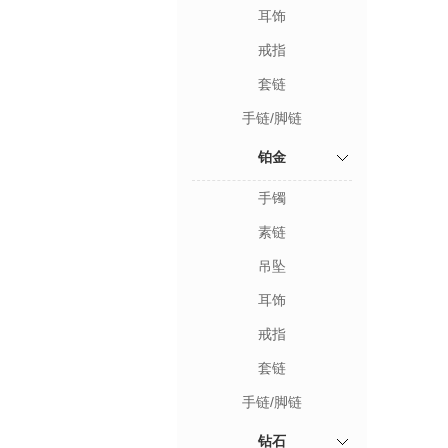
耳饰
戒指
套链
手链/脚链
铂金
手镯
素链
吊坠
耳饰
戒指
套链
手链/脚链
钻石