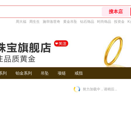
周大福
周生生
施华洛世奇
黄金吊坠
钻石饰品
时尚饰品
投资金
K
系列
铂金系列
吊坠
项链
戒指
努力加载中，请稍后...