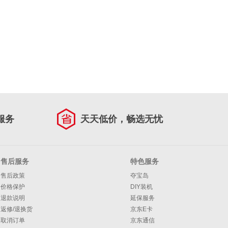
服务
天天低价，畅选无忧
售后服务
特色服务
售后政策
夺宝岛
价格保护
DIY装机
退款说明
延保服务
返修/退换货
京东E卡
取消订单
京东通信