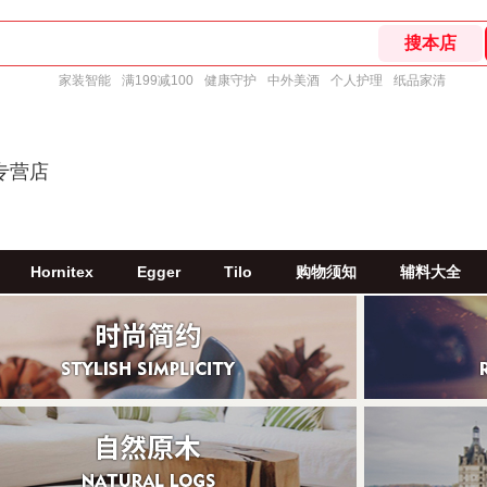
家装智能
满199减100
健康守护
中外美酒
个人护理
纸品家清
专营店
Hornitex
Egger
Tilo
购物须知
辅料大全