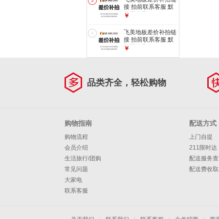
3
拉橡木
接 拍前联系客服 默
拍不发货 500
￥
飞美地板差价补拍链
4
接 拍前联系客服 默
拍不发货 1
￥
品类齐全，轻松购物
购物指南
配送方式
购物流程
上门自提
会员介绍
211限时达
生活旅行/团购
配送服务查
常见问题
配送费收取
大家电
联系客服