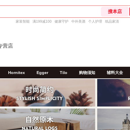
家装智能
满199减100
健康守护
中外美酒
个人护理
纸品家清
专营店
Hornitex
Egger
Tilo
购物须知
辅料大全