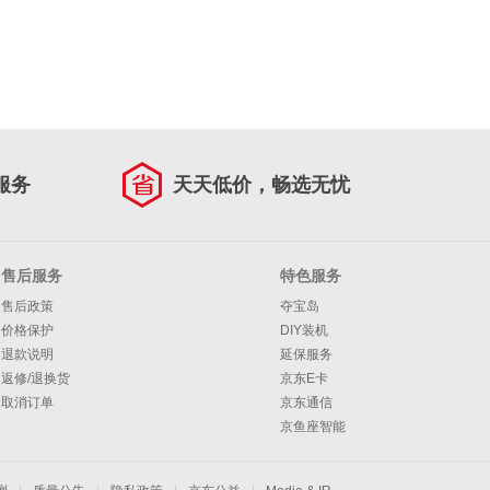
服务
天天低价，畅选无忧
售后服务
特色服务
售后政策
夺宝岛
价格保护
DIY装机
退款说明
延保服务
返修/退换货
京东E卡
取消订单
京东通信
京鱼座智能