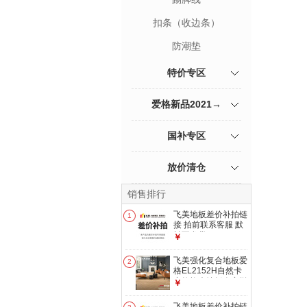
扣条（收边条）
防潮垫
特价专区
爱格新品2021→
国补专区
放价清仓
销售排行
飞美地板差价补拍链
1
接 拍前联系客服 默
拍不发货 100
￥
飞美强化复合地板爱
2
格EL2152H自然卡
塞拉橡木地板人字拼
￥
地暖家用地板
EL2152H自然卡塞
飞美地板差价补拍链