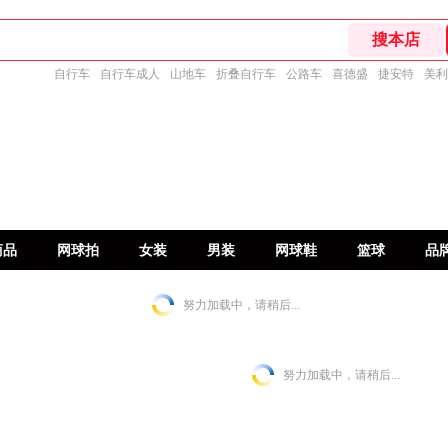
自行车
自行车成人
山地车
折叠自行车
公路车
喜德盛
捷安特
美利
商品
网球拍
女装
男装
网球鞋
篮球
品
努力加载中，请稍后...
努力加载中，请稍后...