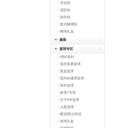
专业拍
进阶拍
初学拍
笼式网球拍
网球礼盒
服装
篮球专区
NBA系列
室内竞赛篮球
真皮篮球
室内外通用篮球
室外篮球
标准7号球
女子6号篮球
儿童篮球
吸湿/防尘科技
篮球礼盒