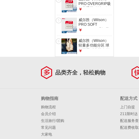
球】WRT106200 3
PRO OVERGRIP吸
颗装- 1筒
汗带手胶 粘性 3条/
￥
卡 轻薄舒适耐用网
球专业配件 【白
威尔胜（Wilson）
5
色】WRZ4014WH
PRO SOFT
OVERGRIP吸汗带
￥
手胶 干性 3条/卡 网
球拍专业配件 【干
威尔胜（Wilson）
6
性】白色-
轻量多功能分区 球
WRZ4040WH
拍隔层 独立鞋仓 运
￥
动尼龙网球包双肩包
礼物 象牙白-
WU33111533IVY
品类齐全，轻松购物
购物指南
配送方式
购物流程
上门自提
会员介绍
211限时达
生活旅行/团购
配送服务查
常见问题
配送费收取
大家电