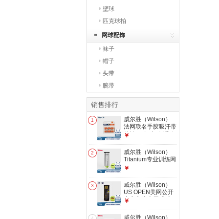
壁球
匹克球拍
网球配饰
袜子
帽子
头带
腕带
销售排行
威尔胜（Wilson）
1
法网联名手胶吸汗带
粘性 三条/卡 舒适稳
￥
固 网球拍专业配件
棕色
威尔胜（Wilson）
2
WR8412101001
Titanium专业训练网
球 3颗罐装 稳定耐
￥
用 高海拔多场地适
用 WRT1021（新旧
威尔胜（Wilson）
3
包装随机发货，球号
US OPEN美网公开
随机）- 1筒
赛官方比赛用球 赛
￥
事级别网球 3颗/罐
【美网男子比赛用
威尔胜（Wilson）
4