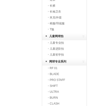
长裤
长袖卫衣
夹克/外套
棉服/羽绒服
T恤
儿童网球拍
儿童专业拍
儿童进阶拍
儿童初学拍
网球专业系列
RF 01
BLADE
PRO STAFF
SHIFT
ULTRA
BURN
CLASH