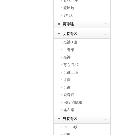
篮球配件
篮球包
3号球
网球鞋
女装专区
短袖/T恤
半身裙
短裤
背心/吊带
长袖/卫衣
外套
长裤
紧身裤
棉服/羽绒服
连衣裙
男装专区
POLO衫
短裤