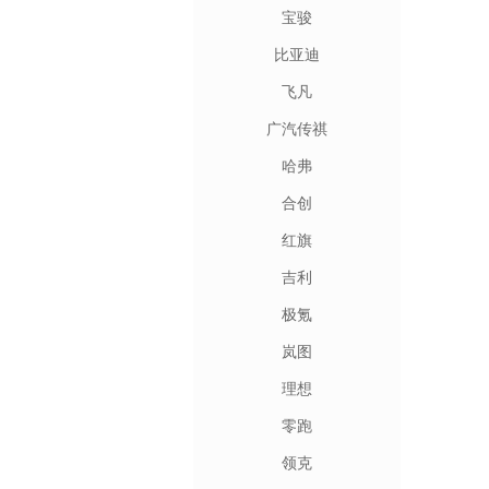
宝骏
比亚迪
飞凡
广汽传祺
哈弗
合创
红旗
吉利
极氪
岚图
理想
零跑
领克