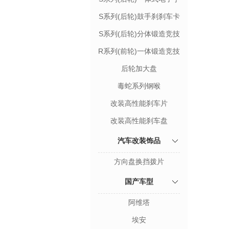
刹卡钳套件
S系列(后轮)鼓手刹刹车卡
钳套件
S系列(后轮)分体锻造竞技
双卡钳
R系列(前轮)一体锻造竞技
卡钳套餐
后轮加大盘
毒蛇系列钢喉
改装高性能刹车片
改装高性能刹车盘
汽车改装饰品
方向盘换挡拨片
国产车型
阿维塔
埃安