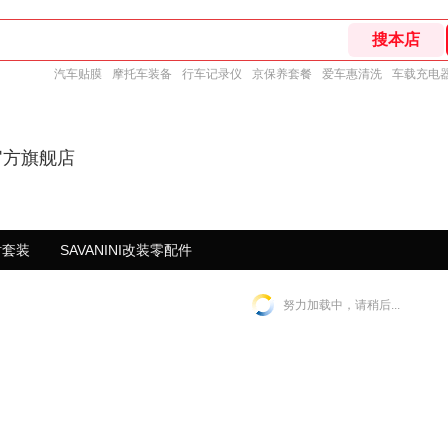
汽车贴膜
摩托车装备
行车记录仪
京保养套餐
爱车惠清洗
车载充电
ni官方旗舰店
钳套装
SAVANINI改装零配件
努力加载中，请稍后...