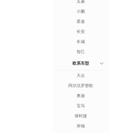
五菱
小鹏
星途
长安
长城
智己
欧系车型
大众
阿尔法罗密欧
奥迪
宝马
保时捷
奔驰