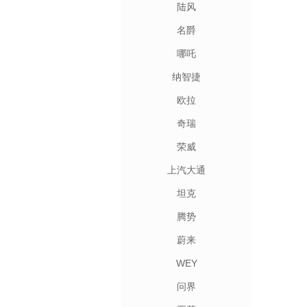
陆风
名爵
哪吒
纳智捷
欧拉
奇瑞
荣威
上汽大通
坦克
腾势
蔚来
WEY
问界