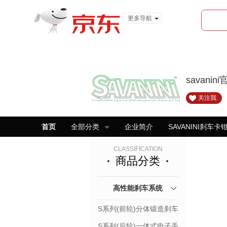
更多导航
服装城
食品
金融
savani
关注我
首页
全部分类
企业简介
SAVANINI刹车卡
CLASSIFICATION
商品分类
高性能刹车系统
S系列(前轮)分体锻造刹车
卡钳套件
S系列(后轮)一体式电子手