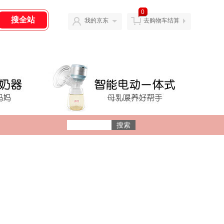
0
我的京东
去购物车结算