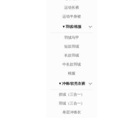
运动长裤
运动半身裙
▼羽绒/棉服
羽绒马甲
短款羽绒
长款羽绒
中长款羽绒
棉服
▼冲锋/软壳衣裤
抓绒（三合一）
羽绒（三合一）
单层冲锋衣