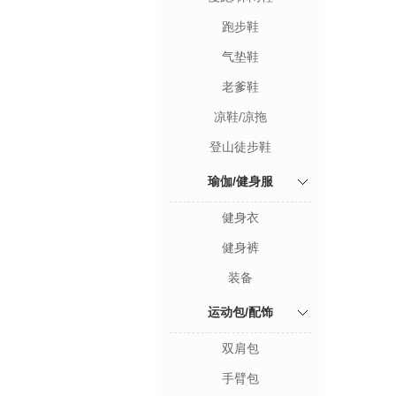
跑步鞋
气垫鞋
老爹鞋
凉鞋/凉拖
登山徒步鞋
瑜伽/健身服
健身衣
健身裤
装备
运动包/配饰
双肩包
手臂包