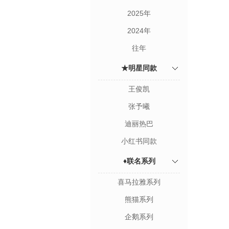
2025年
2024年
往年
★明星同款
王俊凯
张予曦
迪丽热巴
小红书同款
♦联名系列
喜马拉雅系列
熊猫系列
企鹅系列