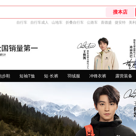
自行车
自行车成人
山地车
折叠自行车
公路车
喜德盛
捷安特
美利
跑步鞋
短袖T恤
短·长裤
羽绒服
冲锋衣裤
露营装备