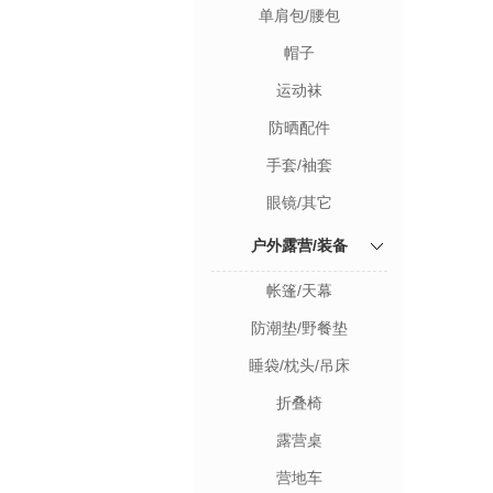
单肩包/腰包
帽子
运动袜
防晒配件
手套/袖套
眼镜/其它
户外露营/装备
帐篷/天幕
防潮垫/野餐垫
睡袋/枕头/吊床
折叠椅
露营桌
营地车