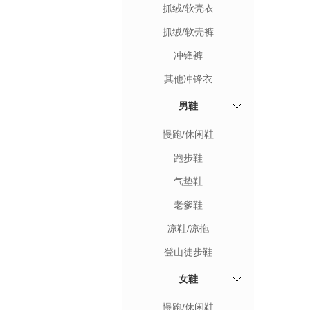
抓绒/软壳衣
抓绒/软壳裤
冲锋裤
其他冲锋衣
男鞋
慢跑/休闲鞋
跑步鞋
气垫鞋
老爹鞋
凉鞋/凉拖
登山徒步鞋
女鞋
慢跑/休闲鞋