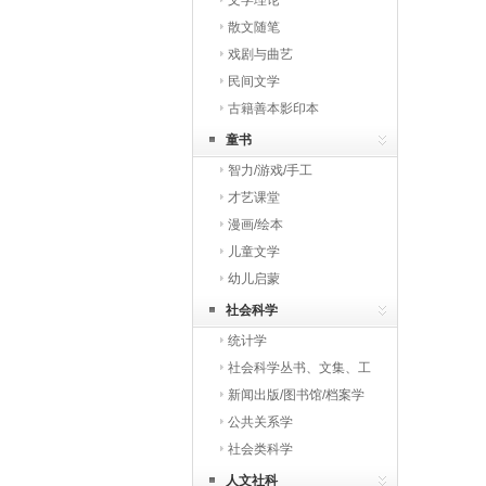
文学理论
散文随笔
戏剧与曲艺
民间文学
古籍善本影印本
童书
智力/游戏/手工
才艺课堂
漫画/绘本
儿童文学
幼儿启蒙
社会科学
统计学
社会科学丛书、文集、工
具书
新闻出版/图书馆/档案学
公共关系学
社会类科学
人文社科