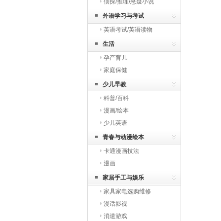
侦探/推理/悬疑小说
外语学习与考试
英语考试/英语读物
生活
孕产育儿
家庭保健
少儿早教
科普/百科
漫画/绘本
少儿英语
青春与动漫绘本
卡通漫画技法
漫画
家居手工与娱乐
家具家电选购维修
漫话影视
消遣游戏