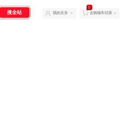
0
我的京东
去购物车结算