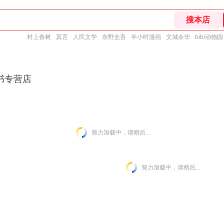
村上春树
莫言
人民文学
东野圭吾
半小时漫画
文城余华
bibi动物园
书专营店
努力加载中，请稍后...
努力加载中，请稍后...