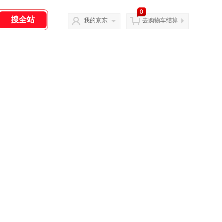
0
我的京东
去购物车结算