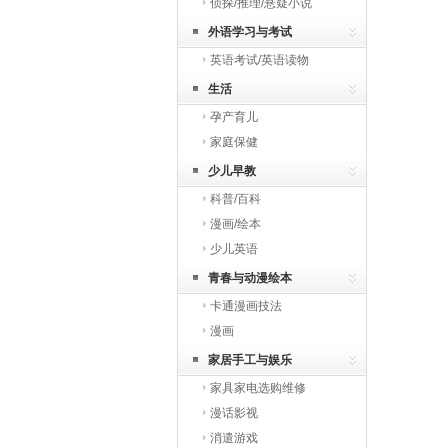
侦探/推理/悬疑小说
外语学习与考试
英语考试/英语读物
生活
孕产育儿
家庭保健
少儿早教
科普/百科
漫画/绘本
少儿英语
青春与动漫绘本
卡通漫画技法
漫画
家居手工与娱乐
家具家电选购维修
漫话影视
消遣游戏