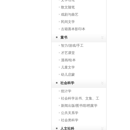
文学理论
散文随笔
戏剧与曲艺
民间文学
古籍善本影印本
童书
智力/游戏/手工
才艺课堂
漫画/绘本
儿童文学
幼儿启蒙
社会科学
统计学
社会科学丛书、文集、工
具书
新闻出版/图书馆/档案学
公共关系学
社会类科学
人文社科