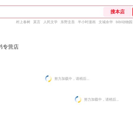
村上春树
莫言
人民文学
东野圭吾
半小时漫画
文城余华
bibi动物园
书专营店
努力加载中，请稍后...
努力加载中，请稍后...