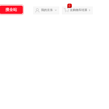
0
我的京东
去购物车结算