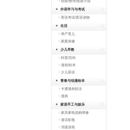
侦探/推理/悬疑小说
外语学习与考试
英语考试/英语读物
生活
孕产育儿
家庭保健
少儿早教
科普/百科
漫画/绘本
少儿英语
青春与动漫绘本
卡通漫画技法
漫画
家居手工与娱乐
家具家电选购维修
漫话影视
消遣游戏