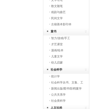
文学理论
散文随笔
戏剧与曲艺
民间文学
古籍善本影印本
童书
智力/游戏/手工
才艺课堂
漫画/绘本
儿童文学
幼儿启蒙
社会科学
统计学
社会科学丛书、文集、工
具书
新闻出版/图书馆/档案学
公共关系学
社会类科学
人文社科