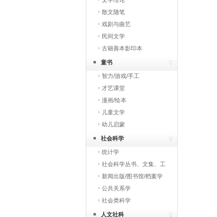
文学理论
散文随笔
戏剧与曲艺
民间文学
古籍善本影印本
童书
智力/游戏/手工
才艺课堂
漫画/绘本
儿童文学
幼儿启蒙
社会科学
统计学
社会科学丛书、文集、工
具书
新闻出版/图书馆/档案学
公共关系学
社会类科学
人文社科