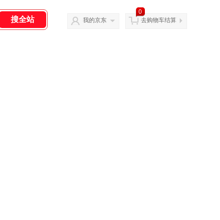
0
我的京东
去购物车结算