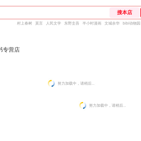
村上春树
莫言
人民文学
东野圭吾
半小时漫画
文城余华
bibi动物园
书专营店
努力加载中，请稍后...
努力加载中，请稍后...