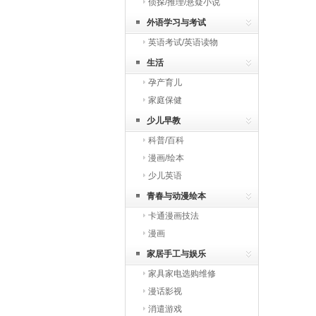
侦探/推理/悬疑小说
外语学习与考试
英语考试/英语读物
生活
孕产育儿
家庭保健
少儿早教
科普/百科
漫画/绘本
少儿英语
青春与动漫绘本
卡通漫画技法
漫画
家居手工与娱乐
家具家电选购维修
漫话影视
消遣游戏