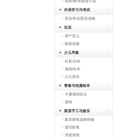
侦探/推理/悬疑小说
外语学习与考试
英语考试/英语读物
生活
孕产育儿
家庭保健
少儿早教
科普/百科
漫画/绘本
少儿英语
青春与动漫绘本
卡通漫画技法
漫画
家居手工与娱乐
家具家电选购维修
漫话影视
消遣游戏