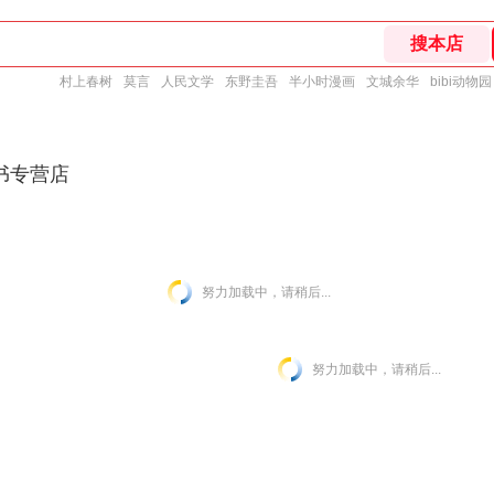
村上春树
莫言
人民文学
东野圭吾
半小时漫画
文城余华
bibi动物园
书专营店
努力加载中，请稍后...
努力加载中，请稍后...