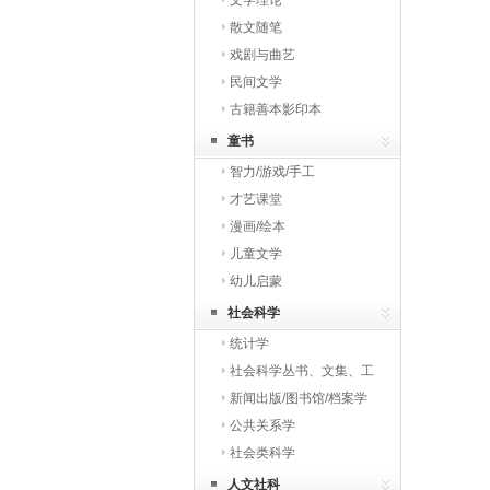
文学理论
散文随笔
戏剧与曲艺
民间文学
古籍善本影印本
童书
智力/游戏/手工
才艺课堂
漫画/绘本
儿童文学
幼儿启蒙
社会科学
统计学
社会科学丛书、文集、工
具书
新闻出版/图书馆/档案学
公共关系学
社会类科学
人文社科