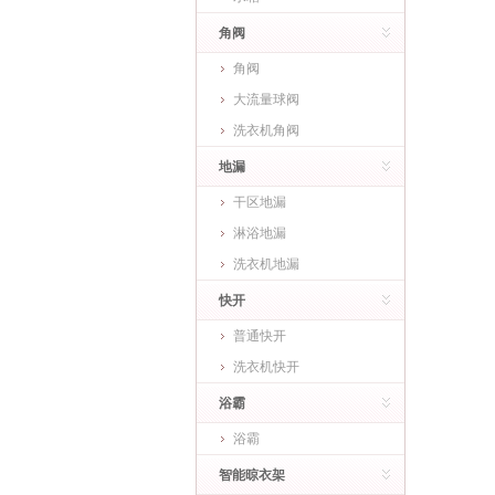
角阀
角阀
大流量球阀
洗衣机角阀
地漏
干区地漏
淋浴地漏
洗衣机地漏
快开
普通快开
洗衣机快开
浴霸
浴霸
智能晾衣架