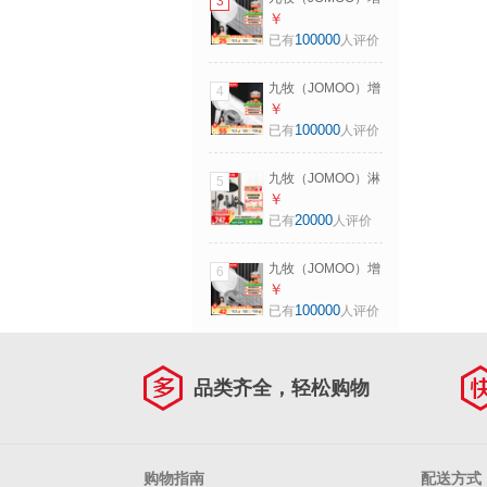
3
洒喷头【过滤净
压花洒喷头除垢手
￥
水】
持淋浴喷头软管套
100000
已有
人评价
装家用加压洗澡淋
雨莲蓬头 增压花洒
九牧（JOMOO）增
4
喷头【雅白色】
压花洒喷头除垢手
￥
持淋浴喷头软管套
100000
已有
人评价
装家用加压洗澡淋
雨莲蓬头 花洒头
九牧（JOMOO）淋
5
S182013+软管
浴花洒全套装四出
￥
（1.5米）
水增压喷枪淋雨器
20000
已有
人评价
家用洗澡沐浴除垢
卫浴花洒 【枪灰
九牧（JOMOO）增
6
色】自动除垢花洒
压花洒喷头除垢手
￥
36647
持淋浴喷头软管套
100000
已有
人评价
装家用加压洗澡淋
雨莲蓬头 雅白增压
花洒喷头+软管
品类齐全，轻松购物
（1.5米）
购物指南
配送方式