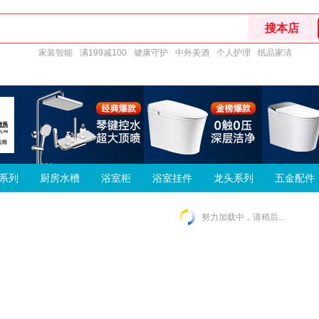
家装智能
满199减100
健康守护
中外美酒
个人护理
纸品家清
系列
厨房水槽
浴室柜
浴室挂件
龙头系列
五金配件
努力加载中，请稍后...