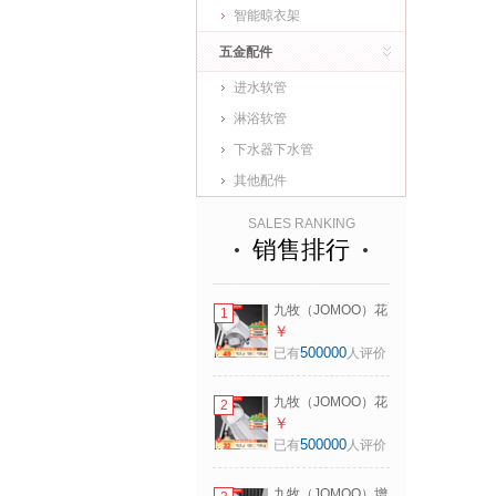
智能晾衣架
五金配件
进水软管
淋浴软管
下水器下水管
其他配件
SALES RANKING
销售排行
九牧（JOMOO）花
1
洒喷头全套家用增
￥
压洗澡淋浴莲蓬头
500000
已有
人评价
热水器手持淋雨花
洒软管套装 增压花
九牧（JOMOO）花
2
洒【过滤净水】+软
洒喷头全套家用增
￥
管1.5米
压洗澡淋浴莲蓬头
500000
已有
人评价
热水器手持淋雨花
洒软管套装 增压花
九牧（JOMOO）增