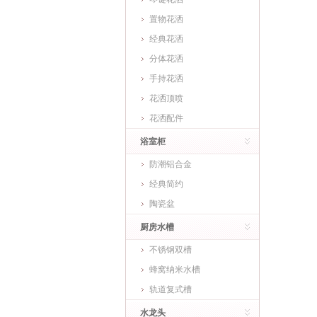
置物花洒
经典花洒
分体花洒
手持花洒
花洒顶喷
花洒配件
浴室柜
防潮铝合金
经典简约
陶瓷盆
厨房水槽
不锈钢双槽
蜂窝纳米水槽
轨道复式槽
水龙头