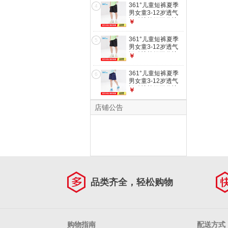
361°儿童短裤夏季
4
男女童3-12岁透气
运动裤梭织五分裤
￥
黑 175
361°儿童短裤夏季
5
男女童3-12岁透气
运动裤梭织五分裤
￥
黑 140
361°儿童短裤夏季
6
男女童3-12岁透气
运动裤梭织五分裤
￥
藏青 160
店铺公告
品类齐全，轻松购物
购物指南
配送方式