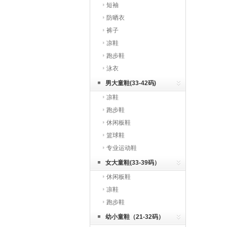
短袖
防晒衣
裤子
凉鞋
跑步鞋
泳衣
男大童鞋(33-42码)
凉鞋
跑步鞋
休闲板鞋
篮球鞋
专业运动鞋
女大童鞋(33-39码）
休闲板鞋
凉鞋
跑步鞋
幼小童鞋（21-32码）