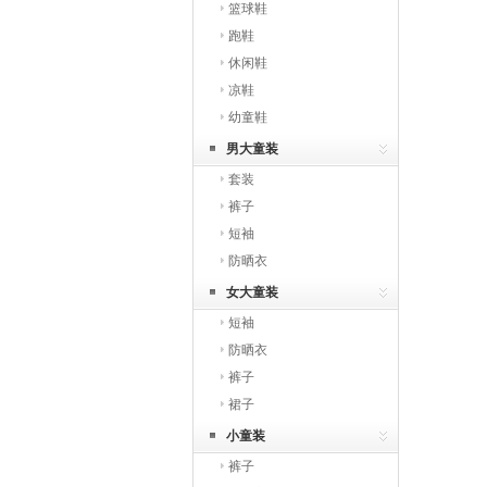
篮球鞋
跑鞋
休闲鞋
凉鞋
幼童鞋
男大童装
套装
裤子
短袖
防晒衣
女大童装
短袖
防晒衣
裤子
裙子
小童装
裤子