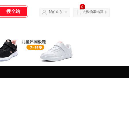
0
我的京东
去购物车结算