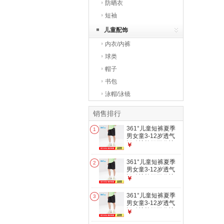
防晒衣
短袖
儿童配饰
内衣/内裤
球类
帽子
书包
泳帽/泳镜
销售排行
361°儿童短裤夏季
1
男女童3-12岁透气
运动裤梭织五分裤
￥
黑 160
361°儿童短裤夏季
2
男女童3-12岁透气
运动裤梭织五分裤
￥
黑 170
361°儿童短裤夏季
3
男女童3-12岁透气
运动裤梭织五分裤
￥
黑 150