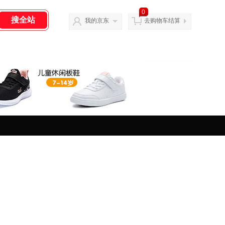
0
我的京东
去购物车结算