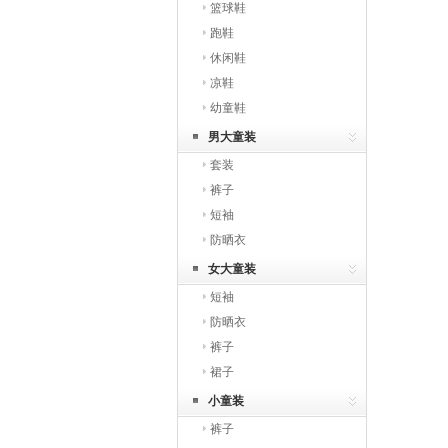
篮球鞋
跑鞋
休闲鞋
凉鞋
幼童鞋
男大童装
套装
裤子
短袖
防晒衣
女大童装
短袖
防晒衣
裤子
裙子
小童装
裤子