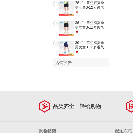
361°儿童短裤夏季
4
男女童3-12岁透气
运动裤梭织五分裤
￥
黑 175
361°儿童短裤夏季
5
男女童3-12岁透气
运动裤梭织五分裤
￥
黑 140
361°儿童短裤夏季
6
男女童3-12岁透气
运动裤梭织五分裤
￥
藏青 160
店铺公告
品类齐全，轻松购物
购物指南
配送方式