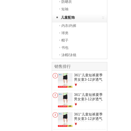
防晒衣
短袖
儿童配饰
内衣/内裤
球类
帽子
书包
泳帽/泳镜
销售排行
361°儿童短裤夏季
1
男女童3-12岁透气
运动裤梭织五分裤
￥
黑 160
361°儿童短裤夏季
2
男女童3-12岁透气
运动裤梭织五分裤
￥
黑 170
361°儿童短裤夏季
3
男女童3-12岁透气
运动裤梭织五分裤
￥
黑 150