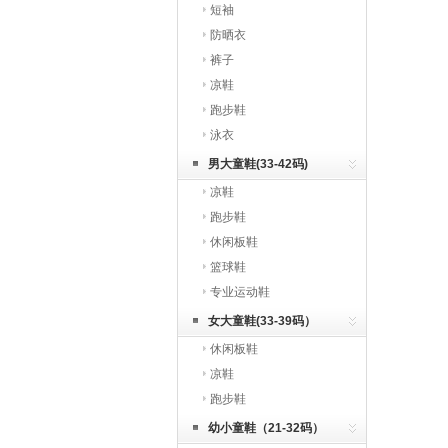
短袖
防晒衣
裤子
凉鞋
跑步鞋
泳衣
男大童鞋(33-42码)
凉鞋
跑步鞋
休闲板鞋
篮球鞋
专业运动鞋
女大童鞋(33-39码）
休闲板鞋
凉鞋
跑步鞋
幼小童鞋（21-32码）