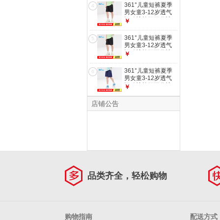
361°儿童短裤夏季
4
男女童3-12岁透气
运动裤梭织五分裤
￥
黑 175
361°儿童短裤夏季
5
男女童3-12岁透气
运动裤梭织五分裤
￥
黑 140
361°儿童短裤夏季
6
男女童3-12岁透气
运动裤梭织五分裤
￥
藏青 160
店铺公告
品类齐全，轻松购物
购物指南
配送方式