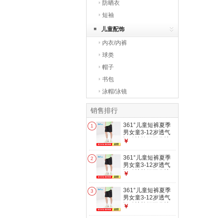
防晒衣
短袖
儿童配饰
内衣/内裤
球类
帽子
书包
泳帽/泳镜
销售排行
361°儿童短裤夏季
1
男女童3-12岁透气
运动裤梭织五分裤
￥
黑 160
361°儿童短裤夏季
2
男女童3-12岁透气
运动裤梭织五分裤
￥
黑 150
361°儿童短裤夏季
3
男女童3-12岁透气
运动裤梭织五分裤
￥
黑 170