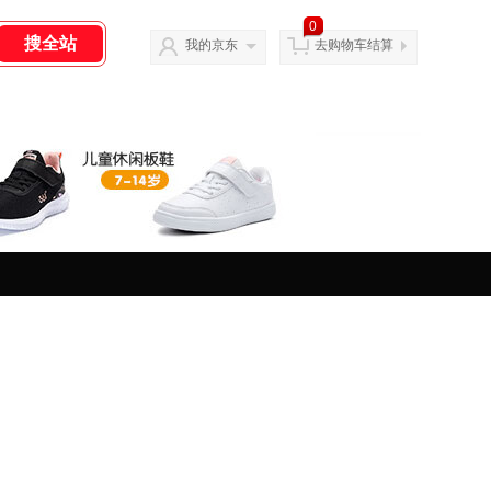
0
我的京东
去购物车结算