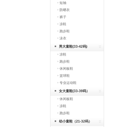
短袖
防晒衣
裤子
凉鞋
跑步鞋
泳衣
男大童鞋(33-42码)
凉鞋
跑步鞋
休闲板鞋
篮球鞋
专业运动鞋
女大童鞋(33-39码）
休闲板鞋
凉鞋
跑步鞋
幼小童鞋（21-32码）