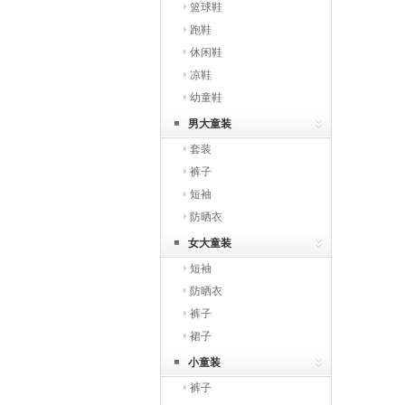
篮球鞋
跑鞋
休闲鞋
凉鞋
幼童鞋
男大童装
套装
裤子
短袖
防晒衣
女大童装
短袖
防晒衣
裤子
裙子
小童装
裤子