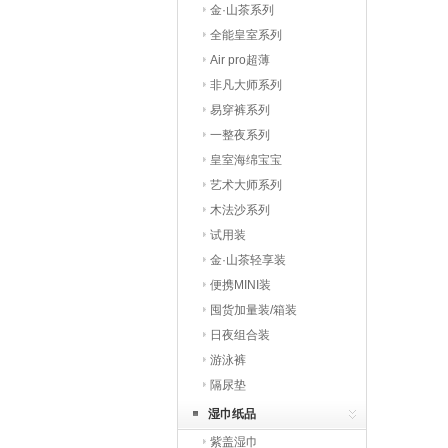
金·山茶系列
全能皇室系列
Air pro超薄
非凡大师系列
易穿裤系列
一整夜系列
皇室海绵宝宝
艺术大师系列
木法沙系列
试用装
金·山茶轻享装
便携MINI装
囤货加量装/箱装
日夜组合装
游泳裤
隔尿垫
湿巾纸品
紫盖湿巾