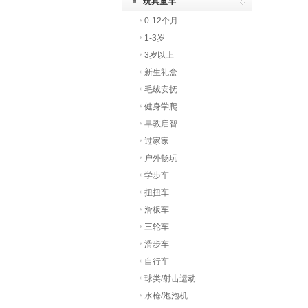
玩具童车
0-12个月
1-3岁
3岁以上
新生礼盒
毛绒安抚
健身学爬
早教启智
过家家
户外畅玩
学步车
扭扭车
滑板车
三轮车
滑步车
自行车
球类/射击运动
水枪/泡泡机