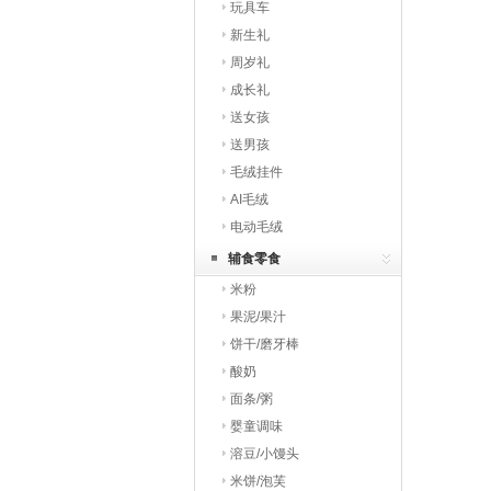
玩具车
新生礼
周岁礼
成长礼
送女孩
送男孩
毛绒挂件
AI毛绒
电动毛绒
辅食零食
米粉
果泥/果汁
饼干/磨牙棒
酸奶
面条/粥
婴童调味
溶豆/小馒头
米饼/泡芙