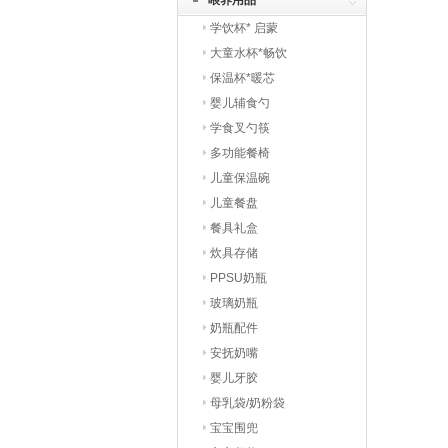
喂养用品
学饮杯* 启蒙
大童水杯*畅饮
保温杯*暖芯
婴儿辅食勺
学食叉勺筷
多功能餐椅
儿童保温碗
儿童餐盘
餐具礼盒
炊具存储
PPSU奶瓶
玻璃奶瓶
奶瓶配件
安抚奶嘴
婴儿牙胶
母乳袋/奶粉袋
宝宝围兜