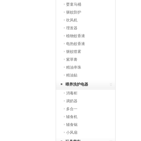
婴童马桶
驱蚊防护
吹风机
理发器
植物蚊香液
电热蚊香液
驱蚊喷雾
紫草膏
精油串珠
精油贴
喂养洗护电器
消毒柜
调奶器
多合一
辅食机
辅食锅
小风扇