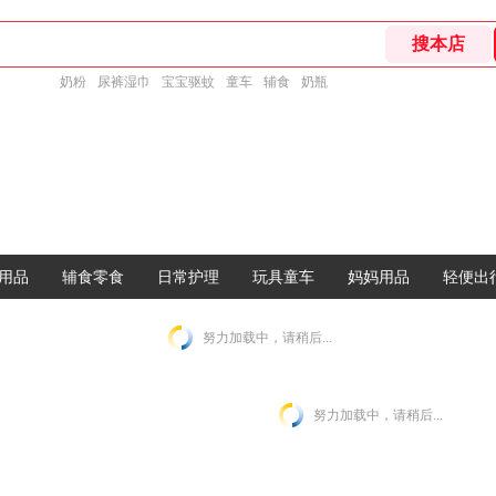
奶粉
尿裤湿巾
宝宝驱蚊
童车
辅食
奶瓶
用品
辅食零食
日常护理
玩具童车
妈妈用品
轻便出
努力加载中，请稍后...
努力加载中，请稍后...