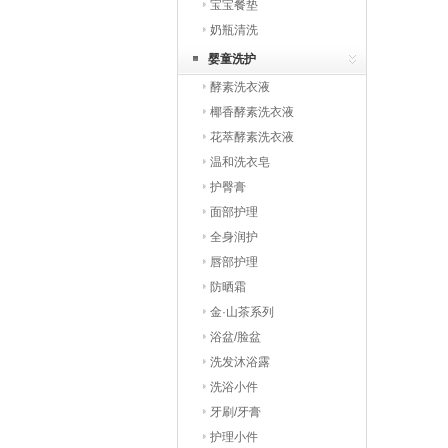
宝宝餐垫
奶瓶清洗
婴童洗护
酵素洗衣液
椰香酵素洗衣液
花萃酵素洗衣液
温和洗衣皂
护臀膏
面部护理
全身润护
唇部护理
防晒霜
金·山茶系列
浴盆/脸盆
洗发沐浴露
洗浴小件
牙刷/牙膏
护理小件