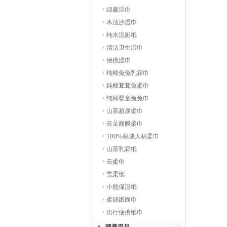
绿盖湿巾
木法沙湿巾
纯水湿厕纸
清洁卫生湿巾
便携湿巾
纯棉兔兔乳霜巾
纯棉茸茸兔柔巾
纯棉婴童兔兔巾
山茶超厚柔巾
云朵面膜柔巾
100%棉成人棉柔巾
山茶乳霜纸
云柔巾
雪柔纸
小熊保湿纸
柔韧纸面巾
出行便携纸巾