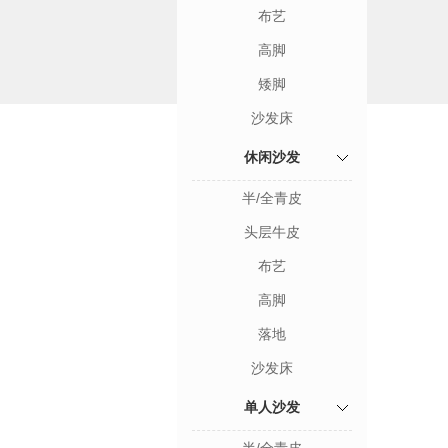
布艺
高脚
矮脚
沙发床
休闲沙发
半/全青皮
头层牛皮
布艺
高脚
落地
沙发床
单人沙发