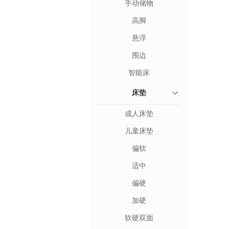
手动储物
高脚
悬浮
围边
智能床
床垫
成人床垫
儿童床垫
偏软
适中
偏硬
加硬
软硬双面