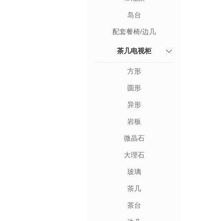
岛台
配套餐椅/边几
茶几电视柜
方形
圆形
异形
岩板
微晶石
大理石
玻璃
茶几
茶台