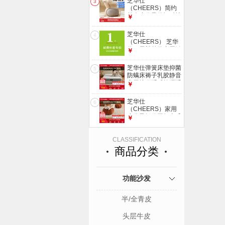
芝华仕
3
发货（详询客服）
（CHEERS）简约
单人小凳子休闲科技
￥
布艺客厅卧室矮脚靠
背椅芝华士XJ016
芝华仕
4
奶咖色【Q】 优先发
（CHEERS） 芝华
货（详询客服）
仕一元补差价专用链
￥
接【单拍不发货】
100元
芝华仕弹簧床垫抑菌
5
防螨床褥子乳胶静音
家用护脊睡感软硬适
￥
中厚垫 D026 护脊版
升级款-1.5*2M 优先
芝华仕
6
发货（详询客服）
（CHEERS）家用
小凳子矮凳网红南瓜
￥
小板凳坐凳换鞋凳磨
砂绒南瓜凳芝华士
南瓜墩墩-中号 优先
CLASSIFICATION
发货-详询客服
商品分类
功能沙发
半/全青皮
头层牛皮