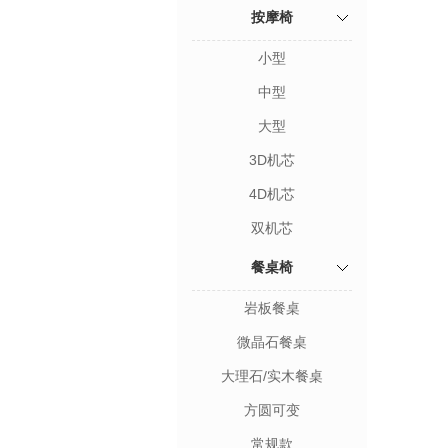
按摩椅
小型
中型
大型
3D机芯
4D机芯
双机芯
餐桌椅
岩板餐桌
微晶石餐桌
大理石/实木餐桌
方圆可变
常规款