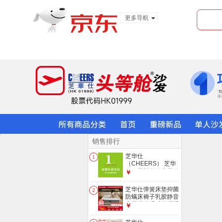
更多导航
服装城
食品
金融
销售排行
芝华仕
1
（CHEERS） 芝华
仕一元补差价专用链
￥
接【单拍不发货】
10元
芝华仕弹簧床垫抑菌
2
防螨床褥子乳胶静音
家用护脊睡感软硬适
￥
中厚垫 D026 护脊版
升级款-1.8*2M 优先