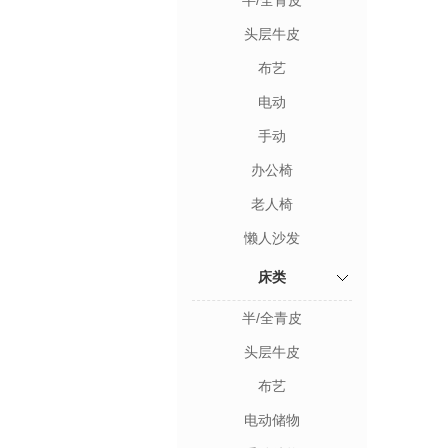
半/全青皮
头层牛皮
布艺
电动
手动
办公椅
老人椅
懒人沙发
床类
半/全青皮
头层牛皮
布艺
电动储物