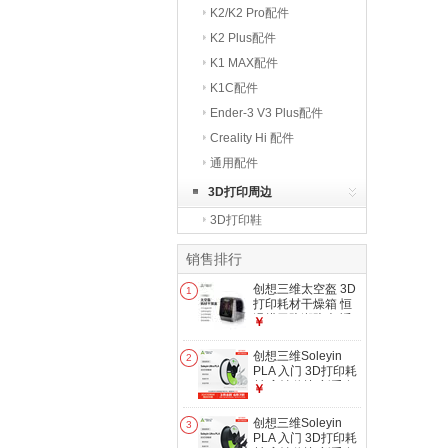
K2/K2 Pro配件
K2 Plus配件
K1 MAX配件
K1C配件
Ender-3 V3 Plus配件
Creality Hi 配件
通用配件
3D打印周边
3D打印鞋
销售排行
创想三维太空盔 3D
1
打印耗材干燥箱 恒
温烘干防潮防尘 适
￥
配 PLA ABS PETG
TPU PVA 耗材存储
创想三维Soleyin
2
干燥盒 Space Pi V2
PLA 入门 3D打印耗
Plus 大陆版
材 高性价比 新手友
￥
好 高速打印 安全环
保 净重1kg 【白
创想三维Soleyin
3
色】【PLA】1KG
PLA 入门 3D打印耗
含料盘