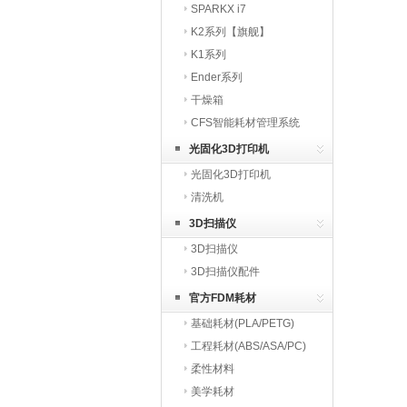
SPARKX i7
K2系列【旗舰】
K1系列
Ender系列
干燥箱
CFS智能耗材管理系统
光固化3D打印机
光固化3D打印机
清洗机
3D扫描仪
3D扫描仪
3D扫描仪配件
官方FDM耗材
基础耗材(PLA/PETG)
工程耗材(ABS/ASA/PC)
柔性材料
美学耗材