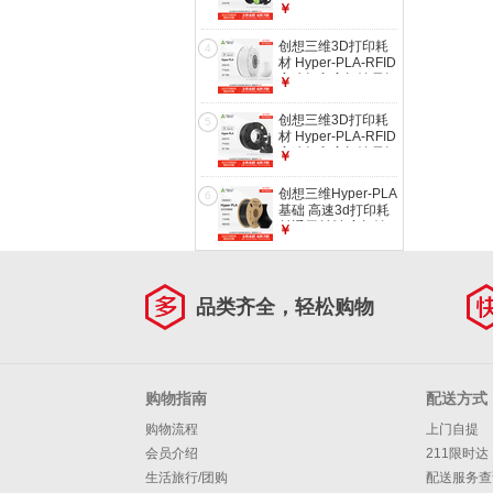
材 高性价比 新手友
￥
好 高速打印 安全环
保 净重1kg 【黑
创想三维3D打印耗
4
色】【PLA】1KG
材 Hyper-PLA-RFID
含料盘
高速打印高韧性易打
￥
印环保线材RFID智
能参数识别 净重1kg
创想三维3D打印耗
5
白色【Hyper-PLA-
材 Hyper-PLA-RFID
RFID】 【1KG】含
高速打印高韧性易打
￥
料盘
印环保线材RFID智
能参数识别 净重1kg
创想三维Hyper-PLA
6
黑色【Hyper-PLA-
基础 高速3d打印耗
RFID】 【1KG】含
材通用材料 高韧性
￥
料盘
易打印 安全环保 净
重1kg 黑色【高速打
印耗材】 含料盘
品类齐全，轻松购物
购物指南
配送方式
购物流程
上门自提
会员介绍
211限时达
生活旅行/团购
配送服务查