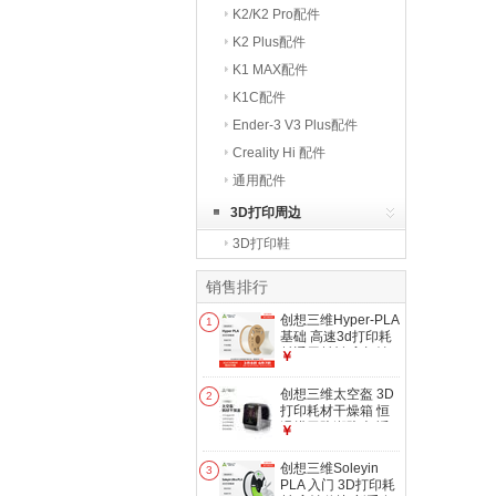
K2/K2 Pro配件
K2 Plus配件
K1 MAX配件
K1C配件
Ender-3 V3 Plus配件
Creality Hi 配件
通用配件
3D打印周边
3D打印鞋
销售排行
创想三维Hyper-PLA
1
基础 高速3d打印耗
材通用材料 高韧性
￥
易打印 安全环保 净
重1kg 白色【高速打
创想三维太空盔 3D
2
印耗材】 含料盘
打印耗材干燥箱 恒
温烘干防潮防尘 适
￥
配 PLA ABS PETG
TPU PVA 耗材存储
创想三维Soleyin
3
干燥盒 Space Pi V2
PLA 入门 3D打印耗
Plus 大陆版