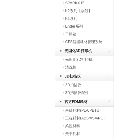
SPARKX i7
K2系列【旗舰】
K1系列
Ender系列
干燥箱
CFS智能耗材管理系统
光固化3D打印机
光固化3D打印机
清洗机
3D扫描仪
3D扫描仪
3D扫描仪配件
官方FDM耗材
基础耗材(PLA/PETG)
工程耗材(ABS/ASA/PC)
柔性材料
美学耗材