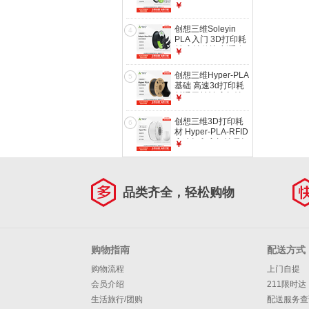
材 高性价比 新手友
￥
好 高速打印 安全环
保 净重1kg 【白
创想三维Soleyin
4
色】【PLA】1KG
PLA 入门 3D打印耗
含料盘
材 高性价比 新手友
￥
好 高速打印 安全环
保 净重1kg 【黑
创想三维Hyper-PLA
5
色】【PLA】1KG
基础 高速3d打印耗
含料盘
材通用材料 高韧性
￥
易打印 安全环保 净
重1kg 黑色【高速打
创想三维3D打印耗
6
印耗材】 含料盘
材 Hyper-PLA-RFID
高速打印高韧性易打
￥
印环保线材RFID智
能参数识别 净重1kg
白色【Hyper-PLA-
RFID】 【1KG】含
品类齐全，轻松购物
料盘
购物指南
配送方式
购物流程
上门自提
会员介绍
211限时达
生活旅行/团购
配送服务查