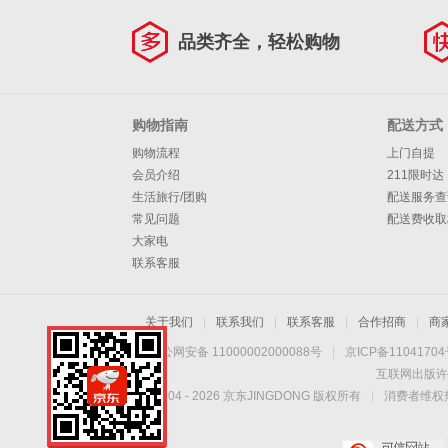
品类齐全，轻松购物
购物指南
配送方式
购物流程
上门自提
会员介绍
211限时达
生活旅行/团购
配送服务查
常见问题
配送费收取
大家电
联系客服
关于我们
|
联系我们
|
联系客服
|
合作招商
|
商
京公网安备 11000002000088号
|
京ICP备1104170
互联网出版许
Copyright © 2004 -
2026
京东JINGDONG 版权所有
|
消费者维权热
手机扫一扫，劲爆优