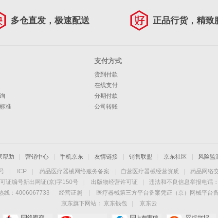
多仓直发，极速配送
正品行货，精致
支付方式
货到付款
在线支付
询
分期付款
标准
公司转账
家帮助
|
营销中心
|
手机京东
|
友情链接
|
销售联盟
|
京东社区
|
风险监
4号
|
ICP
|
药品医疗器械网络服务备案
|
自营医疗器械经营资质
|
药品网络
可证编号新出网证(京)字150号
|
出版物经营许可证
|
违法和不良信息举报电话：40
线：4006067733
经营证照
|
医疗器械第三方平台备案凭证（京）网械平台备字（
京东旗下网站：
京东钱包
|
京东云