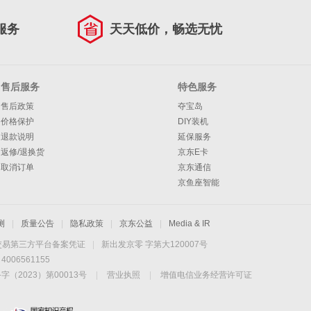
服务
天天低价，畅选无忧
售后服务
特色服务
售后政策
夺宝岛
价格保护
DIY装机
退款说明
延保服务
返修/退换货
京东E卡
取消订单
京东通信
京鱼座智能
测
|
质量公告
|
隐私政策
|
京东公益
|
Media & IR
交易第三方平台备案凭证
|
新出发京零 字第大120007号
06561155
2023）第00013号
|
营业执照
|
增值电信业务经营许可证