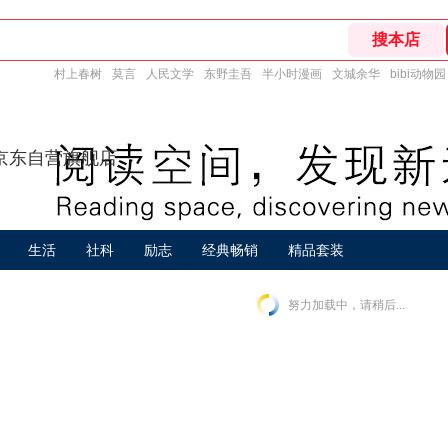
村上春树
莫言
人民文学
东野圭吾
半小时漫画
文城余华
bibi动物园
京东自营旗舰店
生活
社科
励志
经典畅销
精品套装
努力加载中，请稍后...