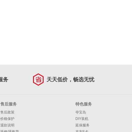
服务
天天低价，畅选无忧
售后服务
特色服务
售后政策
夺宝岛
价格保护
DIY装机
退款说明
延保服务
返修/退换货
京东E卡