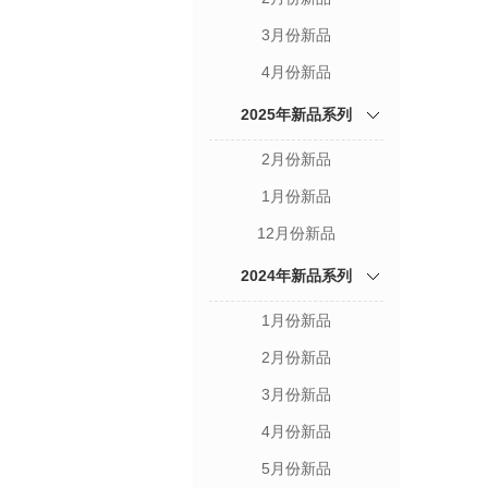
3月份新品
4月份新品
2025年新品系列
2月份新品
1月份新品
12月份新品
2024年新品系列
1月份新品
2月份新品
3月份新品
4月份新品
5月份新品