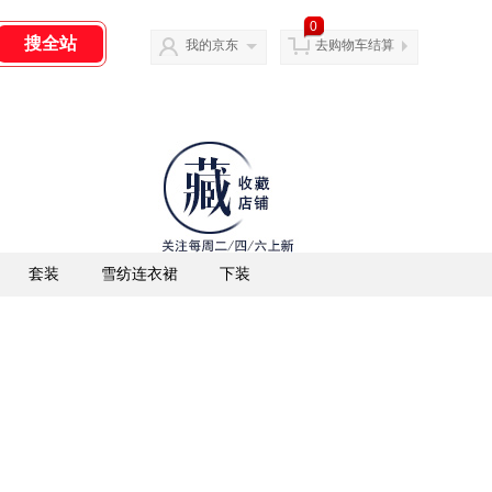
0
我的京东
去购物车结算
套装
雪纺连衣裙
下装