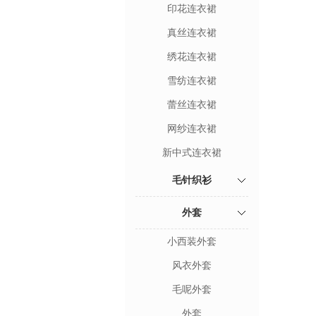
印花连衣裙
真丝连衣裙
绣花连衣裙
雪纺连衣裙
蕾丝连衣裙
网纱连衣裙
新中式连衣裙
毛针织衫
外套
小西装外套
风衣外套
毛呢外套
外套