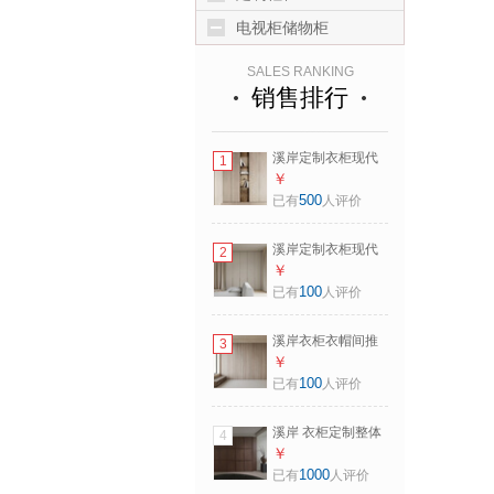
电视柜储物柜
SALES RANKING
销售排行
溪岸定制衣柜现代
1
极简原木风北欧衣
￥
帽间定做转角衣橱
500
已有
人评价
预付金非产品价 预
付金非产品价格
溪岸定制衣柜现代
2
简约衣柜定制卧室
￥
空间储物柜衣帽间
100
已有
人评价
订做定金非产品价
预付金非产品价格
溪岸衣柜衣帽间推
3
拉门现代简约衣帽
￥
间衣柜定制轻奢预
100
已有
人评价
付金非产品价格 预
付金非产品价格
溪岸 衣柜定制整体
4
轻奢开放衣帽间谷
￥
仓风卧室柜子组合
1000
已有
人评价
定金非商品价格 预