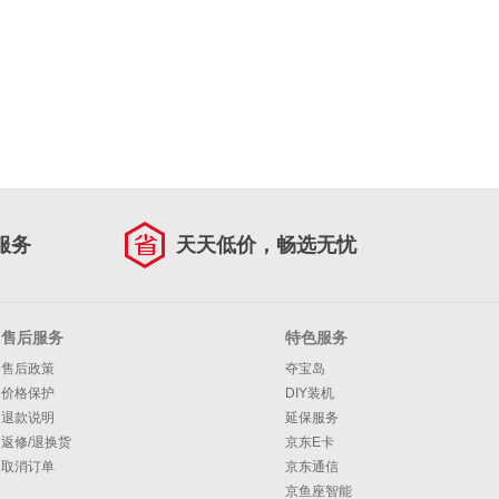
服务
天天低价，畅选无忧
售后服务
特色服务
售后政策
夺宝岛
价格保护
DIY装机
退款说明
延保服务
返修/退换货
京东E卡
取消订单
京东通信
京鱼座智能