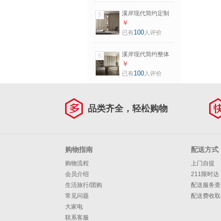
付金非产品价格
溪岸现代简约定制
5
衣柜整体走入式衣
￥
帽间小衣橱设计装
100
已有
人评价
修订金非商品价格
预付金非产品价格
溪岸现代简约整体
6
衣柜定制整体卧室
￥
推拉门藤编衣帽间
100
已有
人评价
订金非商品价格 预
付金非产品价格
品类齐全，轻松购物
购物指南
配送方式
购物流程
上门自提
会员介绍
211限时达
生活旅行/团购
配送服务查
常见问题
配送费收取
大家电
联系客服