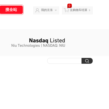
0
我的京东
去购物车结算