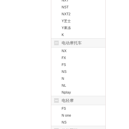
NXT
NST
NXT2
Y芝士
Y果冻
K
电动摩托车
NX
FX
FS
NS
N
NL
Nplay
电轻摩
FS
N one
NS