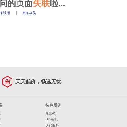
访问的页面
失联
啦...
东试用
京东会员
天天低价，畅选无忧
务
特色服务
策
夺宝岛
护
DIY装机
明
延保服务