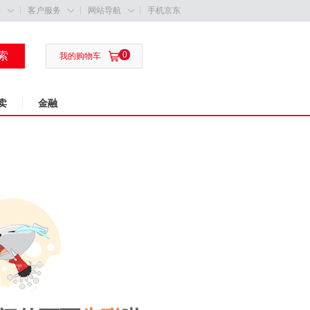
购
客户服务
网站导航
手机京东



索
0

我的购物车
卖
金融