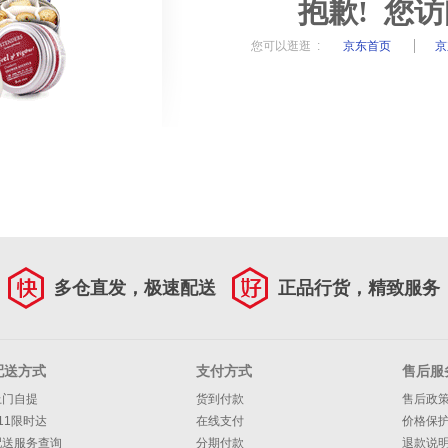
抱歉! 您
您可以逛逛 :
京东首页
京
多仓直发，极速配送
正品行货，精致服务
配送方式
支付方式
售后服
上门自提
货到付款
售后政
11限时达
在线支付
价格保
配送服务查询
分期付款
退款说