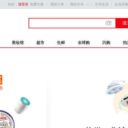
你好，
请登录
免费注册
我的订单
我的京东
京东会员
企业采

搜
美妆馆
超市
生鲜
全球购
闪购
拍