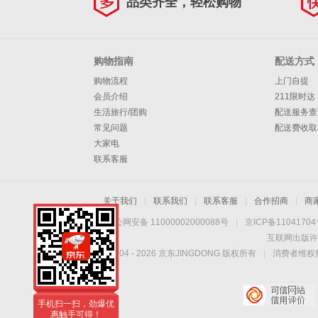
品类齐全，轻松购物
购物指南
配送方式
购物流程
上门自提
会员介绍
211限时达
生活旅行/团购
配送服务查
常见问题
配送费收取
大家电
联系客服
关于我们
|
联系我们
|
联系客服
|
合作招商
|
商
京公网安备 11000002000088号
|
京ICP备1104170
互联网出版许
Copyright © 2004 -
2026
京东JINGDONG 版权所有
|
消费者维权热
手机扫一扫，劲爆优
惠触手可得！