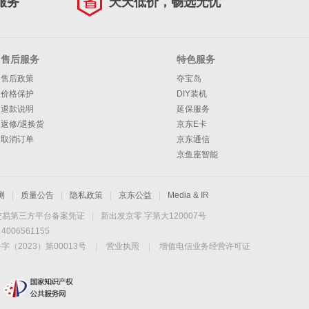
服务
天天低价，畅选无忧
售后服务
特色服务
售后政策
夺宝岛
价格保护
DIY装机
退款说明
延保服务
返修/退换货
京东E卡
取消订单
京东通信
京鱼座智能
测
|
质量公告
|
隐私政策
|
京东公益
|
Media & IR
交易第三方平台备案凭证
|
新出发京零 字第大120007号
06561155
2023）第00013号
|
营业执照
|
增值电信业务经营许可证