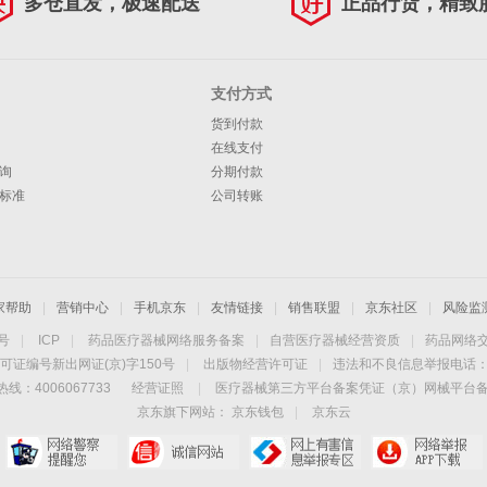
多仓直发，极速配送
正品行货，精致
支付方式
货到付款
在线支付
询
分期付款
标准
公司转账
家帮助
|
营销中心
|
手机京东
|
友情链接
|
销售联盟
|
京东社区
|
风险监
4号
|
ICP
|
药品医疗器械网络服务备案
|
自营医疗器械经营资质
|
药品网络
可证编号新出网证(京)字150号
|
出版物经营许可证
|
违法和不良信息举报电话：40
线：4006067733
经营证照
|
医疗器械第三方平台备案凭证（京）网械平台备字（
京东旗下网站：
京东钱包
|
京东云