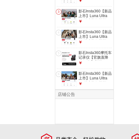
￥
（不含Care无忧
台相机 一英寸AI三
换）
芯卓越夜景vlog旅行
影石Insta360【新品
3
拍照神器 标准套装
上市】Luna Ultra
（白色） 官方标配
8K 徕卡旗舰双摄云
￥
（不含Care无忧
台相机 一英寸AI三
换）
芯卓越夜景vlog旅行
影石Insta360【新品
4
拍照神器 创作者套
上市】Luna Ultra
装（白色） 官方标
8K 徕卡旗舰双摄云
￥
配（不含Care无忧
台相机 一英寸AI三
换）
芯卓越夜景vlog旅行
影石Insta360摩托车
5
拍照神器 创作者套
记录仪【官旗直降
装（黑色） 官方标
1000起】影石
￥
配（不含Care无忧
Insta360 Ace Pro 运
换）
动相机 徕卡色彩防
影石Insta360【新品
6
抖骑行Vlog 官方翻
上市】Luna Ultra
新机
8K 徕卡旗舰双摄云
￥
台相机 一英寸AI三
芯卓越夜景vlog旅行
店铺公告
拍照神器 标准套装
（白色） 1年Care
无忧换