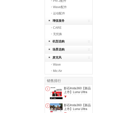
Pro 2配件
Wave配件
运动配件
增值服务
CARE
无忧换
机型选购
场景选购
麦克风
Wave
Mic Air
销售排行
影石Insta360【新品
1
上市】Luna Ultra
8K 徕卡旗舰双摄云
￥
台相机 一英寸AI三
芯卓越夜景vlog旅行
影石Insta360【新品
2
拍照神器 标准套装
上市】Luna Ultra
（黑色） 官方标配
8K 徕卡旗舰双摄云