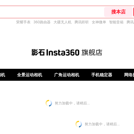
荣耀手表
360路由器
大疆无人机
腾讯听听
女神微单
智能音箱
腾讯
相机
全景运动相机
广角运动相机
手机稳定器
网络
努力加载中，请稍后...
努力加载中，请稍后...