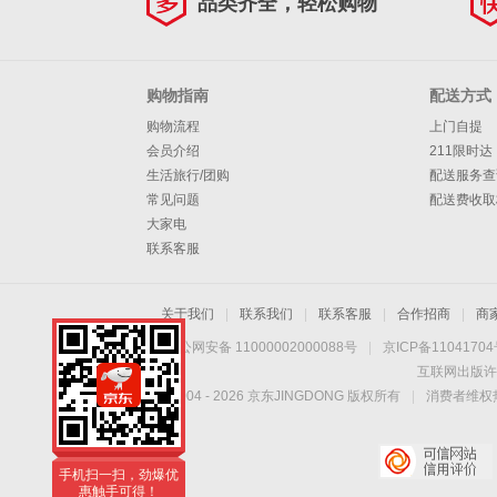
品类齐全，轻松购物
购物指南
配送方式
购物流程
上门自提
会员介绍
211限时达
生活旅行/团购
配送服务查
常见问题
配送费收取
大家电
联系客服
关于我们
|
联系我们
|
联系客服
|
合作招商
|
商
京公网安备 11000002000088号
|
京ICP备1104170
互联网出版许
Copyright © 2004 -
2026
京东JINGDONG 版权所有
|
消费者维权热
手机扫一扫，劲爆优
惠触手可得！
手机扫一扫，劲爆优
惠触手可得！