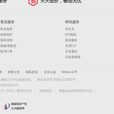
服务
天天低价，畅选无忧
售后服务
特色服务
售后政策
夺宝岛
价格保护
DIY装机
退款说明
延保服务
返修/退换货
京东E卡
取消订单
京东通信
京鱼座智能
测
|
质量公告
|
隐私政策
|
京东公益
|
Media & IR
交易第三方平台备案凭证
|
新出发京零 字第大120007号
06561155
2023）第00013号
|
营业执照
|
增值电信业务经营许可证