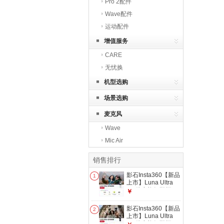
Pro 2配件
Wave配件
运动配件
增值服务
CARE
无忧换
机型选购
场景选购
麦克风
Wave
Mic Air
销售排行
影石Insta360【新品
1
上市】Luna Ultra
8K 徕卡旗舰双摄云
￥
台相机 一英寸AI三
芯卓越夜景vlog旅行
影石Insta360【新品
2
拍照神器 创作者套
上市】Luna Ultra
装（白色） 官方标
8K 徕卡旗舰双摄云