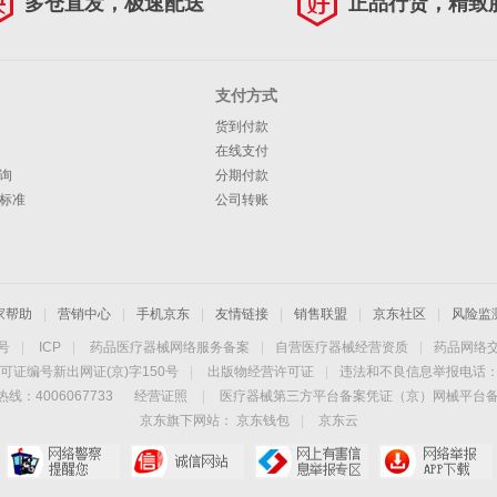
多仓直发，极速配送
正品行货，精致
支付方式
货到付款
在线支付
询
分期付款
标准
公司转账
家帮助
|
营销中心
|
手机京东
|
友情链接
|
销售联盟
|
京东社区
|
风险监
4号
|
ICP
|
药品医疗器械网络服务备案
|
自营医疗器械经营资质
|
药品网络
可证编号新出网证(京)字150号
|
出版物经营许可证
|
违法和不良信息举报电话：40
线：4006067733
经营证照
|
医疗器械第三方平台备案凭证（京）网械平台备字（
京东旗下网站：
京东钱包
|
京东云