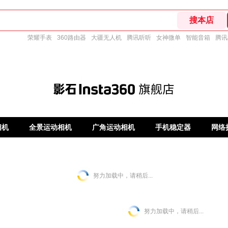
荣耀手表
360路由器
大疆无人机
腾讯听听
女神微单
智能音箱
腾讯
相机
全景运动相机
广角运动相机
手机稳定器
网络
努力加载中，请稍后...
努力加载中，请稍后...