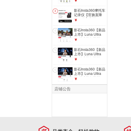
￥
配（不含Care无忧
台相机 一英寸AI三
换）
芯卓越夜景vlog旅行
影石Insta360摩托车
3
拍照神器 创作者套
记录仪【官旗直降
装（黑色） 官方标
1000起】影石
￥
配（不含Care无忧
Insta360 Ace Pro 运
换）
动相机 徕卡色彩防
影石Insta360【新品
4
抖骑行Vlog 官方翻
上市】Luna Ultra
新机
8K 徕卡旗舰双摄云
￥
台相机 一英寸AI三
芯卓越夜景vlog旅行
影石Insta360【新品
5
拍照神器 标准套装
上市】Luna Ultra
（白色） 1年Care
8K 徕卡旗舰双摄云
￥
无忧换
台相机 一英寸AI三
芯卓越夜景vlog旅行
影石Insta360【新品
6
拍照神器 【演唱会
上市】Luna Ultra
神器】续航套装（黑
8K 徕卡旗舰双摄云
￥
色） 官方标配（不
台相机 一英寸AI三
含Care无忧换）
芯卓越夜景vlog旅行
店铺公告
拍照神器 【演唱会
神器】续航套装（白
色） 官方标配（不
含Care无忧换）