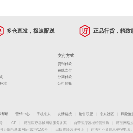
多仓直发，极速配送
正品行货，精致
支付方式
货到付款
在线支付
询
分期付款
标准
公司转账
家帮助
|
营销中心
|
手机京东
|
友情链接
|
销售联盟
|
京东社区
|
风险监
4号
|
ICP
|
药品医疗器械网络服务备案
|
自营医疗器械经营资质
|
药品网络
可证编号新出网证(京)字150号
|
出版物经营许可证
|
违法和不良信息举报电话：40