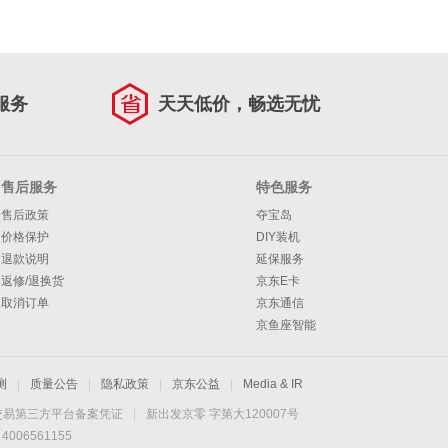
服务
天天低价，畅选无忧
售后服务
特色服务
售后政策
夺宝岛
价格保护
DIY装机
退款说明
延保服务
返修/退换货
京东E卡
取消订单
京东通信
京鱼座智能
测
|
质量公告
|
隐私政策
|
京东公益
|
Media & IR
交易第三方平台备案凭证
|
新出发京零 字第大120007号
06561155