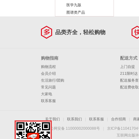
医学九版
图谱类产品
品类齐全，轻松购物
购物指南
配送方式
购物流程
上门自提
会员介绍
211限时达
生活旅行/团购
配送服务查
常见问题
配送费收取
大家电
联系客服
关于我们
|
联系我们
|
联系客服
|
合作招商
|
商
京公网安备 11000002000088号
|
京ICP备1104170
互联网出版许