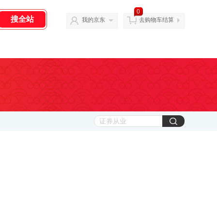
0
我的京东
去购物车结算