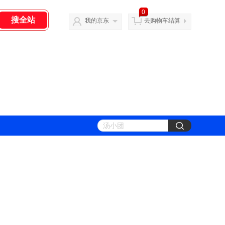
0
我的京东
去购物车结算