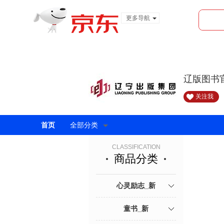
更多导航
服装城
食品
金融
辽版图书
关注我
首页
全部分类
CLASSIFICATION
商品分类
心灵励志_新
童书_新