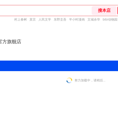
村上春树
莫言
人民文学
东野圭吾
半小时漫画
文城余华
bibi动物园
官方旗舰店
努力加载中，请稍后...