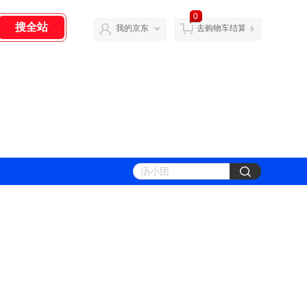
0
我的京东
去购物车结算