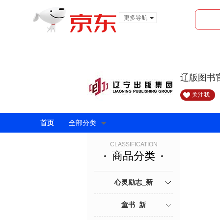
更多导航
服装城
食品
金融
辽版图书
关注我
首页
全部分类
CLASSIFICATION
商品分类
心灵励志_新
童书_新