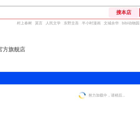
村上春树
莫言
人民文学
东野圭吾
半小时漫画
文城余华
bibi动物园
官方旗舰店
努力加载中，请稍后...