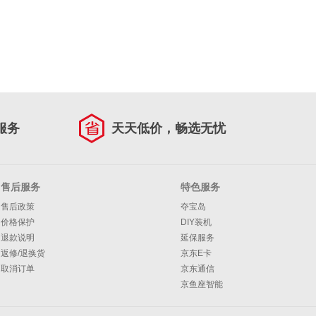
服务
天天低价，畅选无忧
售后服务
特色服务
售后政策
夺宝岛
价格保护
DIY装机
退款说明
延保服务
返修/退换货
京东E卡
取消订单
京东通信
京鱼座智能