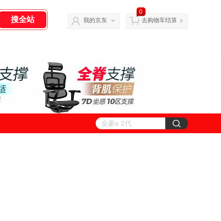
0
我的京东
去购物车结算