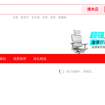
沙发
家装节
实木床
衣柜
床垫
电脑椅
爆款
场景推荐
送礼精选
努力加载中，请稍后...