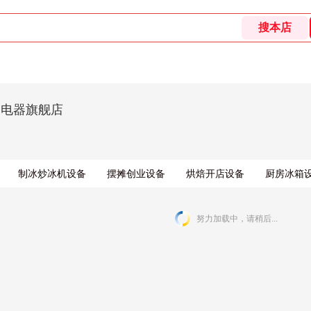
用电器旗舰店
制冰炒冰机设备
摆摊创业设备
烘焙开店设备
厨房冰箱
努力加载中，请稍后...