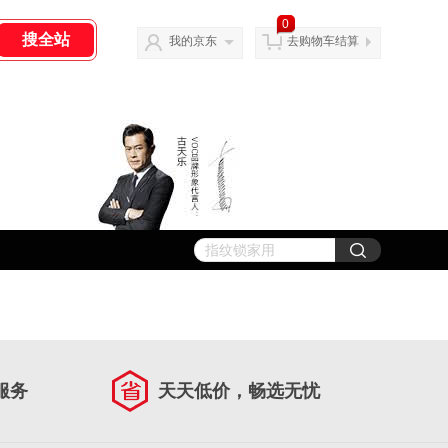
0
我的京东
去购物车结算
服务
天天低价，畅选无忧