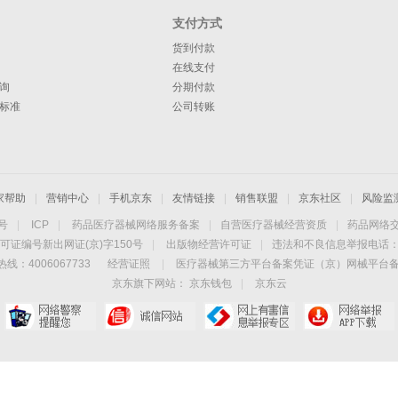
支付方式
货到付款
在线支付
询
分期付款
标准
公司转账
家帮助
|
营销中心
|
手机京东
|
友情链接
|
销售联盟
|
京东社区
|
风险监
4号
|
ICP
|
药品医疗器械网络服务备案
|
自营医疗器械经营资质
|
药品网络
可证编号新出网证(京)字150号
|
出版物经营许可证
|
违法和不良信息举报电话：40
线：4006067733
经营证照
|
医疗器械第三方平台备案凭证（京）网械平台备字（
京东旗下网站：
京东钱包
|
京东云