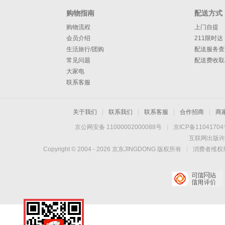
购物指南
配送方式
购物流程
上门自提
会员介绍
211限时达
生活旅行/团购
配送服务查
常见问题
配送费收取
大家电
联系客服
关于我们
|
联系我们
|
联系客服
|
合作招商
|
商
京公网安备 11000002000088号
|
京ICP备1104170
互联网出版许
Copyright © 2004 -
2026
京东JINGDONG 版权所有
|
消费者维权热