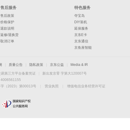
售后服务
特色服务
售后政策
夺宝岛
价格保护
DIY装机
退款说明
延保服务
返修/退换货
京东E卡
取消订单
京东通信
京鱼座智能
测
|
质量公告
|
隐私政策
|
京东公益
|
Media & IR
交易第三方平台备案凭证
|
新出发京零 字第大120007号
06561155
2023）第00013号
|
营业执照
|
增值电信业务经营许可证