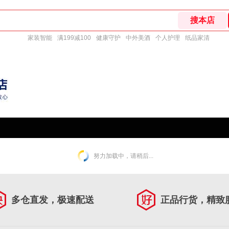
家装智能
满199减100
健康守护
中外美酒
个人护理
纸品家清
努力加载中，请稍后...
多仓直发，极速配送
正品行货，精致