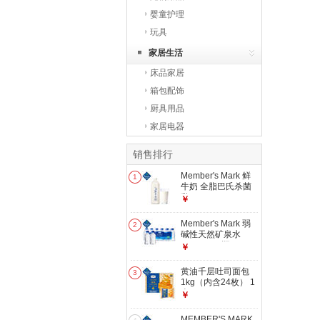
婴童护理
玩具
家居生活
床品家居
箱包配饰
厨具用品
家居电器
销售排行
Member's Mark 鲜
1
牛奶 全脂巴氏杀菌
乳 2L 2L
￥
Member's Mark 弱
2
碱性天然矿泉水
300mL*24瓶
￥
300mL*24瓶
黄油千层吐司面包
3
1kg（内含24枚） 1
盒
￥
MEMBER'S MARK