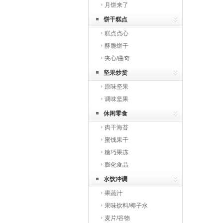
月饼来了
饼干糕点
糕点点心
酥脆饼干
夹心/曲奇
坚果炒货
原味坚果
调味坚果
休闲零食
肉干海苔
蜜饯果干
糖巧果冻
膨化食品
水饮冲调
果蔬汁
果味饮料/椰子水
麦片/谷物