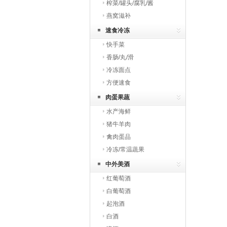
榨菜/罐头/腐乳/酱
燕窝滋补
速食冷冻
快手菜
香肠/丸/滑
冷冻面点
方便速食
肉蛋果蔬
水产海鲜
猪牛羊肉
禽肉蛋品
冷冻/常温蔬果
中外美酒
红葡萄酒
白葡萄酒
起泡酒
白酒