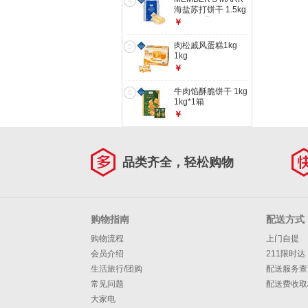
4
海盐苏打饼干 1.5kg
1.5kg*1袋
￥
肉松戚风蛋糕1kg
5
1kg
￥
牛肉馅酥脆饼干 1kg
6
1kg*1箱
￥
品类齐全，轻松购物
购物指南
配送方式
购物流程
上门自提
会员介绍
211限时达
生活旅行/团购
配送服务查
常见问题
配送费收取
大家电