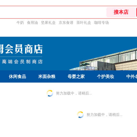
牛奶
食用油
坚果礼盒
京东食谱
茶叶礼盒
咖啡专场
休闲食品
米面杂粮
母婴之家
个护美妆
中外
努力加载中，请稍后...
努力加载中，请稍后...