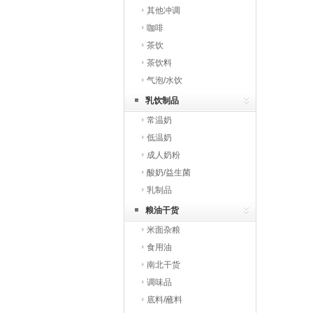
其他冲调
咖啡
茶饮
茶饮料
气泡/水饮
乳饮制品
常温奶
低温奶
成人奶粉
酸奶/益生菌
乳制品
粮油干货
米面杂粮
食用油
南北干货
调味品
底料/蘸料