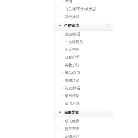
啤酒
白兰地/干邑/威士忌
其他洋酒
个护家清
驱虫/除湿
一次性用品
个人护理
口腔护理
美妆护肤
纸品/湿巾
衣物清洁
洗发/沐浴
家居清洁
清洁用具
保健婴宠
成人健康
婴童营养
宠物用品