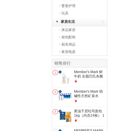
婴童护理
玩具
家居生活
床品家居
箱包配饰
厨具用品
家居电器
销售排行
Member's Mark 鲜
1
牛奶 全脂巴氏杀菌
乳 2L 2L
￥
Member's Mark 弱
2
碱性天然矿泉水
300mL*24瓶
￥
300mL*24瓶
黄油千层吐司面包
3
1kg（内含24枚） 1
盒
￥
MEMBER'S MARK