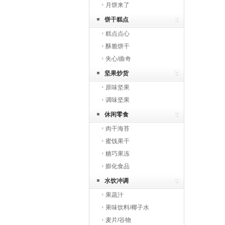
月饼来了
饼干糕点
糕点点心
酥脆饼干
夹心/曲奇
坚果炒货
原味坚果
调味坚果
休闲零食
肉干海苔
蜜饯果干
糖巧果冻
膨化食品
水饮冲调
果蔬汁
果味饮料/椰子水
麦片/谷物