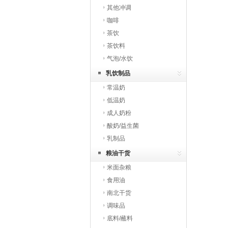
其他冲调
咖啡
茶饮
茶饮料
气泡/水饮
乳饮制品
常温奶
低温奶
成人奶粉
酸奶/益生菌
乳制品
粮油干货
米面杂粮
食用油
南北干货
调味品
底料/蘸料