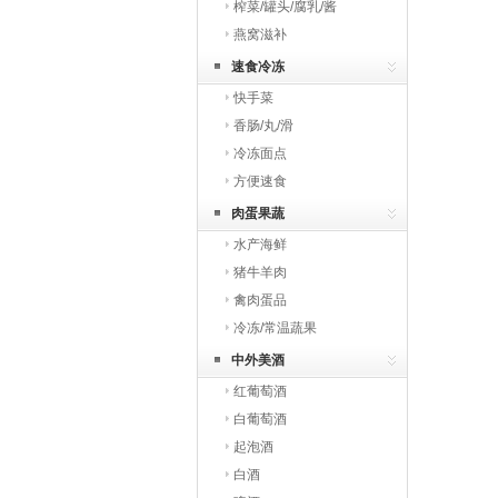
榨菜/罐头/腐乳/酱
燕窝滋补
速食冷冻
快手菜
香肠/丸/滑
冷冻面点
方便速食
肉蛋果蔬
水产海鲜
猪牛羊肉
禽肉蛋品
冷冻/常温蔬果
中外美酒
红葡萄酒
白葡萄酒
起泡酒
白酒