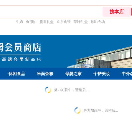
牛奶
食用油
坚果礼盒
京东食谱
茶叶礼盒
咖啡专场
休闲食品
米面杂粮
母婴之家
个护美妆
中外
努力加载中，请稍后...
努力加载中，请稍后...