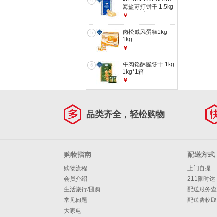
4
海盐苏打饼干 1.5kg
1.5kg*1袋
￥
肉松戚风蛋糕1kg
5
1kg
￥
牛肉馅酥脆饼干 1kg
6
1kg*1箱
￥
品类齐全，轻松购物
购物指南
配送方式
购物流程
上门自提
会员介绍
211限时达
生活旅行/团购
配送服务查
常见问题
配送费收取
大家电