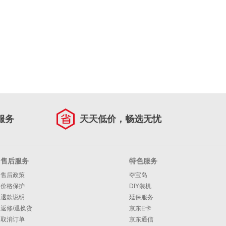
服务
天天低价，畅选无忧
售后服务
特色服务
售后政策
夺宝岛
价格保护
DIY装机
退款说明
延保服务
返修/退换货
京东E卡
取消订单
京东通信