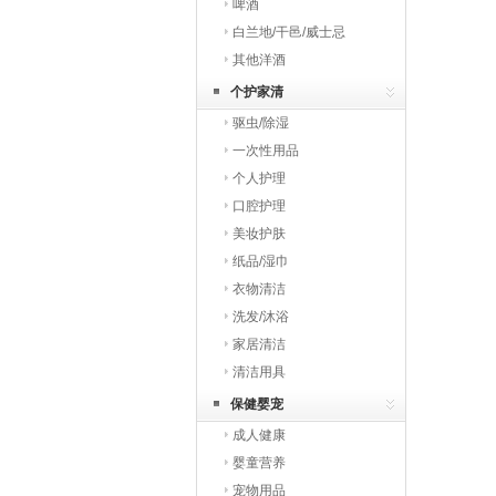
啤酒
白兰地/干邑/威士忌
其他洋酒
个护家清
驱虫/除湿
一次性用品
个人护理
口腔护理
美妆护肤
纸品/湿巾
衣物清洁
洗发/沐浴
家居清洁
清洁用具
保健婴宠
成人健康
婴童营养
宠物用品