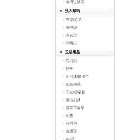
水槽过滤网
洗衣晾晒
衣架/衣叉
洗护袋
晾衣架
晾晒夹
卫浴用品
马桶刷
凳子
沐浴球/搓澡巾
洗漱用品
干发帽/浴帽
清洁刷具
浴室置物架
地垫
马桶垫
疏通器
盆/桶