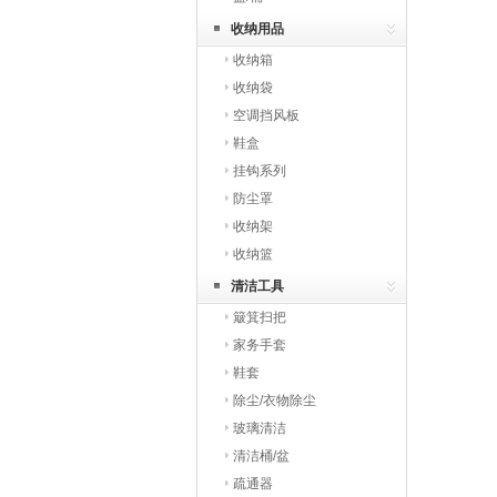
收纳用品
收纳箱
收纳袋
空调挡风板
鞋盒
挂钩系列
防尘罩
收纳架
收纳篮
清洁工具
簸箕扫把
家务手套
鞋套
除尘/衣物除尘
玻璃清洁
清洁桶/盆
疏通器