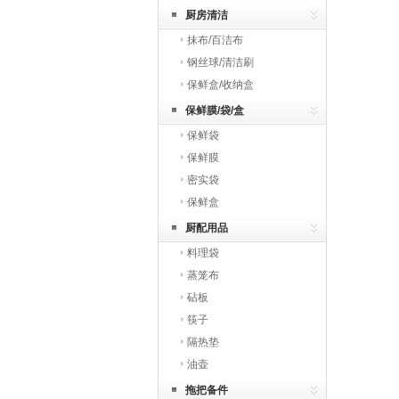
厨房清洁
抹布/百洁布
钢丝球/清洁刷
保鲜盒/收纳盒
保鲜膜/袋/盒
保鲜袋
保鲜膜
密实袋
保鲜盒
厨配用品
料理袋
蒸笼布
砧板
筷子
隔热垫
油壶
拖把备件