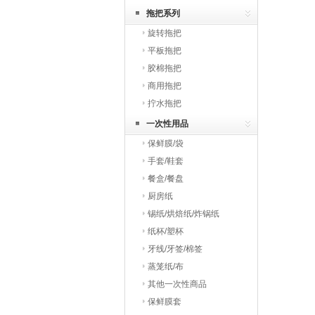
拖把系列
旋转拖把
平板拖把
胶棉拖把
商用拖把
拧水拖把
一次性用品
保鲜膜/袋
手套/鞋套
餐盒/餐盘
厨房纸
锡纸/烘焙纸/炸锅纸
纸杯/塑杯
牙线/牙签/棉签
蒸笼纸/布
其他一次性商品
保鲜膜套