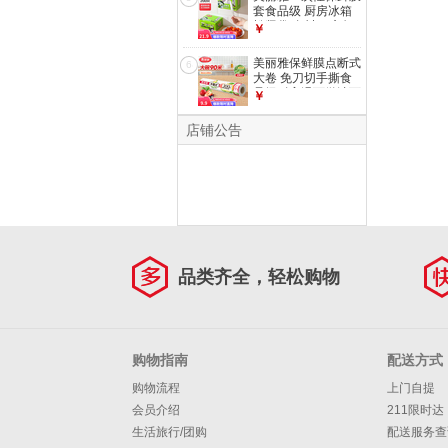
只
套食品级 厨房冰箱
松紧袋 自封口碗盘
￥
防尘罩保险膜罩
【盒装】一次性保鲜
美丽雅保鲜膜点断式
6
罩 200只 均码
大卷 免刀切手撕食
品级耐高温可微波可
￥
冰箱冷藏家用 【大
号】卷装-30厘米
店铺公告
*90米
品类齐全，轻松购物
购物指南
配送方式
购物流程
上门自提
会员介绍
211限时达
生活旅行/团购
配送服务查