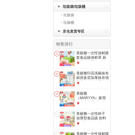
垃圾袋/垃圾桶
垃圾袋
垃圾桶
京仓发货专区
销售排行
美丽雅一次性保鲜膜
1
套食品级保鲜罩 厨
房冰箱松紧袋 大小
￥
通用保险膜套 【盒
装】一次性保鲜罩
美丽雅印花洗碗抹布
2
*100只
厨房多层加厚抹布强
力吸水去油家用清洁
￥
抹布巾 厚实清洁抹
布28*28cm*2【共
美丽雅
3
20片】
（MARYYA）家用
保鲜袋 抽取式加厚
￥
PE塑料袋 可微波炉
冷冻收纳袋 【背心
美丽雅一次性杯子
4
式】140只
加厚型食品级 饮料
30*25cm 加厚耐用
果汁茶叶水杯 办公
￥
食品袋
商务家用纸杯 【乐
惠纸杯】210ml*100
美丽雅一次性保鲜膜
5