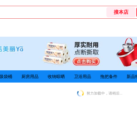
圾袋桶
厨房用品
收纳晾晒
卫浴用品
拖把备件
新品
努力加载中，请稍后...