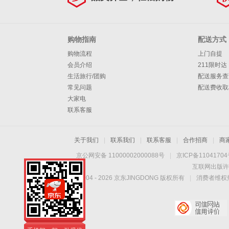
王
鹈
昆
斯
奇
利
巴
·
伦
克
籍
其
鹕
森
博
拉
特
威
·
莱
杰
画
他
购物指南
配送方式
购物流程
上门自提
林
太
德
勒
廉
艾
·
森
克
册
周
会员介绍
211限时达
狼
阳
活
姆
弗
汤
·
里
贾
边
生活旅行/团购
配送服务查
常见问题
配送费收取
塞
公
森
森
普
塔
斯
·
特
大家电
联系客服
牛
步
森
图
·
莫
雷
安
行
骑
姆
保
兰
·
东
关于我们
|
联系我们
|
联系客服
|
合作招商
|
商
京公网安备 11000002000088号
|
京ICP备1104170
者
士
尼
罗
特
杨
尼
互联网出版许
Copyright © 2004 -
2026
京东JINGDONG 版权所有
克
奇
·
|
消费者维权热
斯
才
老
爱
手机扫一扫，劲爆优
鹰
灰
德
惠触手可得！