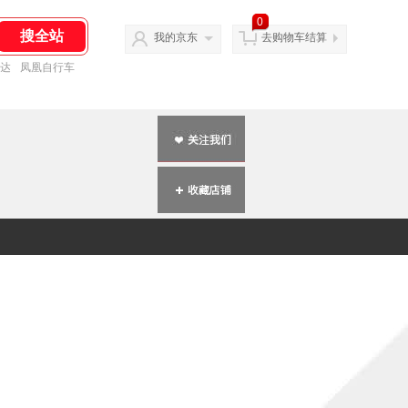
0
我的京东
去购物车结算
达
凤凰自行车