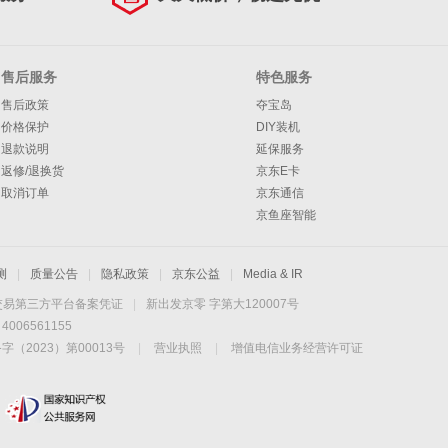
售后服务
特色服务
售后政策
夺宝岛
价格保护
DIY装机
退款说明
延保服务
返修/退换货
京东E卡
取消订单
京东通信
京鱼座智能
测
|
质量公告
|
隐私政策
|
京东公益
|
Media & IR
交易第三方平台备案凭证
|
新出发京零 字第大120007号
06561155
2023）第00013号
|
营业执照
|
增值电信业务经营许可证