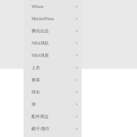
恤
卫
饰
周
阿
>
Wilson
衣/
裤
边
北
森
服
>
MitchellNess
外
装
羽
京
纳
饰
周
服
>
腾讯出品
套
绒
复
首
边
饰
周
球
>
NBA球队
服/
古
篮
钢
边
衣
T
篮
>
NBA球星
棉
球
球
周
恤
卫
球
复
>
上衣
服
衣
边
衣/
裤
古
服
服
>
裤装
配
外
装
球
饰
饰
周
湖
>
球衣
件
套
衣
边
人
篮
迈
>
球
网
勇
克
科
羽
>
配件周边
士
快
尔
比
勒
绒
卫
长
>
帽子/围巾
船
雄
·
·
布
詹
服/
衣/
T
裤
短
篮