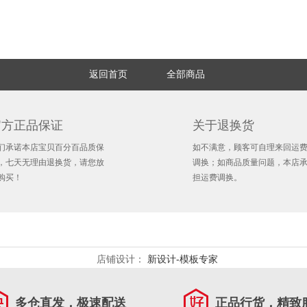
返回首页
全部商品
官方正品保证
关于退换货
们承诺本店宝贝百分百品质保
如不满意，顾客可自理来回运
，七天无理由退换货，请您放
调换；如商品质量问题，本店
购买！
担运费调换。
店铺设计：
新设计-模板专家
多仓直发，极速配送
正品行货，精致