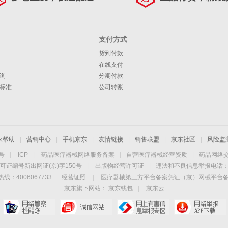
支付方式
货到付款
在线支付
询
分期付款
标准
公司转账
家帮助
|
营销中心
|
手机京东
|
友情链接
|
销售联盟
|
京东社区
|
风险监
4号
|
ICP
|
药品医疗器械网络服务备案
|
自营医疗器械经营资质
|
药品网络
可证编号新出网证(京)字150号
|
出版物经营许可证
|
违法和不良信息举报电话：40
线：4006067733
经营证照
|
医疗器械第三方平台备案凭证（京）网械平台备字（
京东旗下网站：
京东钱包
|
京东云