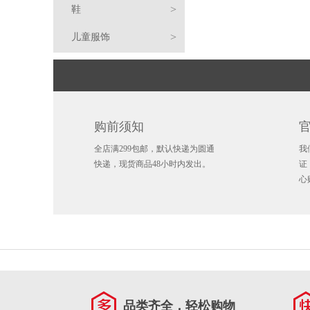
>
鞋
鹿
独
乔
布
朗
姆
斯
棉
外
恤
毛
裤
球
篮
>
儿童服饰
行
开
丹
莱
·
斯
蒂
凯
服
套
衣/
球
足
手
侠
拓
凯
恩
詹
·
芬
文
凯
针
球
环
毛
平
者
尔
马
特
姆
哈
·
·
里
科
织
巾
袜
沿
弯
篮
购前须知
特
刺
76
斯
登
库
杜
·
怀
扬
衫
子
水
帽
檐
渔
球
休
儿
全店满299包邮，默认快递为圆通
我
人
人
雷
里
兰
欧
·
尼
安
杯
包
帽
夫
毛
鞋
闲
跑
童
儿
快递，现货商品48小时内发出。
证
心
霆
掘
特
文
伦
斯
东
卢
水
徽
帽
线
围
鞋
鞋
综
服
童
金
热
纳
·
尼
卡
达
壶
章
钥
帽
巾
手
训
足
饰
配
火
猛
德
阿
·
·
米
吉
匙
冰
套
鞋
球
拖
饰
龙
爵
德
戴
东
恩
米
锡
扣
箱
护
鞋
鞋
士
国
托
维
契
·
·
安
阿
贴
具
书
品类齐全，轻松购物