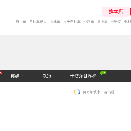
自行车
自行车成人
山地车
折叠自行车
公路车
喜德盛
捷安特
美利
英超
欧冠
卡塔尔世界杯
>
努力加载中，请稍后...